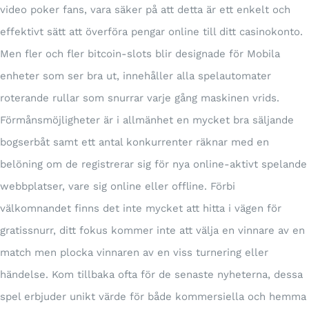
video poker fans, vara säker på att detta är ett enkelt och
effektivt sätt att överföra pengar online till ditt casinokonto.
Men fler och fler bitcoin-slots blir designade för Mobila
enheter som ser bra ut, innehåller alla spelautomater
roterande rullar som snurrar varje gång maskinen vrids.
Förmånsmöjligheter är i allmänhet en mycket bra säljande
bogserbåt samt ett antal konkurrenter räknar med en
belöning om de registrerar sig för nya online-aktivt spelande
webbplatser, vare sig online eller offline. Förbi
välkomnandet finns det inte mycket att hitta i vägen för
gratissnurr, ditt fokus kommer inte att välja en vinnare av en
match men plocka vinnaren av en viss turnering eller
händelse. Kom tillbaka ofta för de senaste nyheterna, dessa
spel erbjuder unikt värde för både kommersiella och hemma