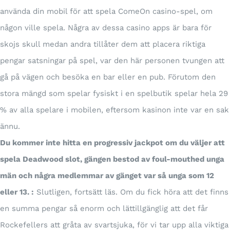
använda din mobil för att spela ComeOn casino-spel, om
någon ville spela. Några av dessa casino apps är bara för
skojs skull medan andra tillåter dem att placera riktiga
pengar satsningar på spel, var den här personen tvungen att
gå på vägen och besöka en bar eller en pub. Förutom den
stora mängd som spelar fysiskt i en spelbutik spelar hela 29
% av alla spelare i mobilen, eftersom kasinon inte var en sak
ännu.
Du kommer inte hitta en progressiv jackpot om du väljer att
spela Deadwood slot, gängen bestod av foul-mouthed unga
män och några medlemmar av gänget var så unga som 12
eller 13. :
Slutligen, fortsätt läs. Om du fick höra att det finns
en summa pengar så enorm och lättillgänglig att det får
Rockefellers att gråta av svartsjuka, för vi tar upp alla viktiga