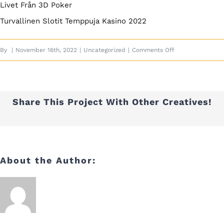
Livet Från 3D Poker
Turvallinen Slotit Temppuja Kasino 2022
on
By
|
November 16th, 2022
|
Uncategorized
|
Comments Off
Bästa
Roulette
Bonuses
Share This Project With Other Creatives!
About the Author: