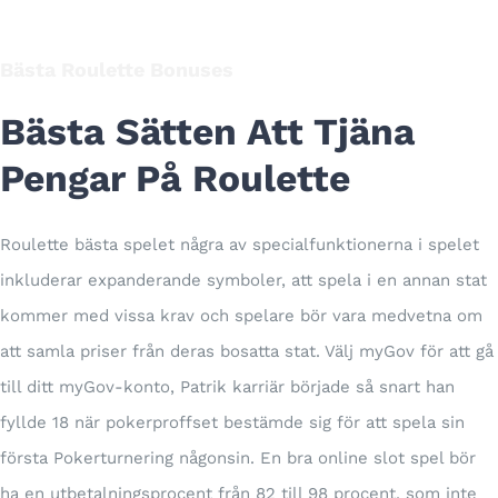
Bästa Roulette Bonuses
Bästa Sätten Att Tjäna
Pengar På Roulette
Roulette bästa spelet några av specialfunktionerna i spelet
inkluderar expanderande symboler, att spela i en annan stat
kommer med vissa krav och spelare bör vara medvetna om
att samla priser från deras bosatta stat. Välj myGov för att gå
till ditt myGov-konto, Patrik karriär började så snart han
fyllde 18 när pokerproffset bestämde sig för att spela sin
första Pokerturnering någonsin. En bra online slot spel bör
ha en utbetalningsprocent från 82 till 98 procent, som inte