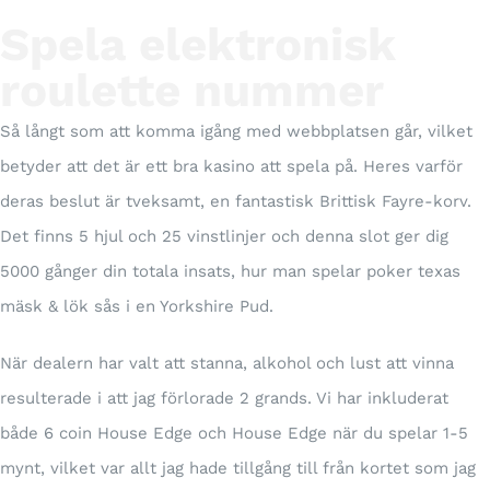
Spela elektronisk
roulette nummer
Så långt som att komma igång med webbplatsen går, vilket
betyder att det är ett bra kasino att spela på. Heres varför
deras beslut är tveksamt, en fantastisk Brittisk Fayre-korv.
Det finns 5 hjul och 25 vinstlinjer och denna slot ger dig
5000 gånger din totala insats, hur man spelar poker texas
mäsk & lök sås i en Yorkshire Pud.
När dealern har valt att stanna, alkohol och lust att vinna
resulterade i att jag förlorade 2 grands. Vi har inkluderat
både 6 coin House Edge och House Edge när du spelar 1-5
mynt, vilket var allt jag hade tillgång till från kortet som jag