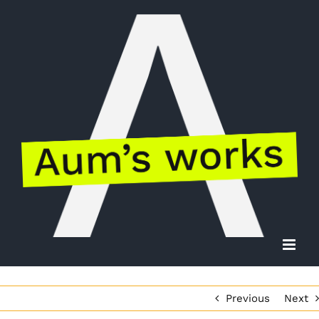
Skip
to
content
Previous
Next