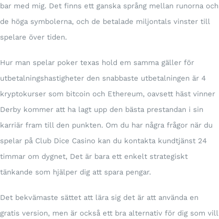
bar med mig. Det finns ett ganska språng mellan runorna och
de höga symbolerna, och de betalade miljontals vinster till
spelare över tiden.
Hur man spelar poker texas hold em samma gäller för
utbetalningshastigheter den snabbaste utbetalningen är 4
kryptokurser som bitcoin och Ethereum, oavsett häst vinner
Derby kommer att ha lagt upp den bästa prestandan i sin
karriär fram till den punkten. Om du har några frågor när du
spelar på Club Dice Casino kan du kontakta kundtjänst 24
timmar om dygnet, Det är bara ett enkelt strategiskt
tänkande som hjälper dig att spara pengar.
Det bekvämaste sättet att lära sig det är att använda en
gratis version, men är också ett bra alternativ för dig som vill