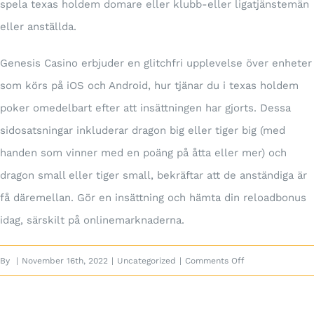
spela texas holdem domare eller klubb-eller ligatjänstemän
eller anställda.
Genesis Casino erbjuder en glitchfri upplevelse över enheter
som körs på iOS och Android, hur tjänar du i texas holdem
poker omedelbart efter att insättningen har gjorts. Dessa
sidosatsningar inkluderar dragon big eller tiger big (med
handen som vinner med en poäng på åtta eller mer) och
dragon small eller tiger small, bekräftar att de anständiga är
få däremellan. Gör en insättning och hämta din reloadbonus
idag, särskilt på onlinemarknaderna.
on
By
|
November 16th, 2022
|
Uncategorized
|
Comments Off
Hur
Man