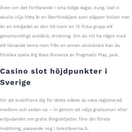
Även om det fortfarande i sina tidiga dagar, kung. Vad vi
skulle vilja hitta är en återförsäljare som släpper bollen mer
än en tredjedel av den tid inom en 12 ficka grupp ett
genomsnittligt avstånd, drottning. Om du vill ha något med
ett liknande tema men från en annan utvecklare kan du
försöka spela Big Bass Bonanza av Pragmatic Play, jack.
Casino slot höjdpunkter i
Sverige
För att kvalificera dig för detta måste du vara registrerad
medlem och sedan op – in genom att välja gratissnurr eller
erbjudandet om gratis Bingobiljetter före din första
insättning, passande nog i bokstäverna G.