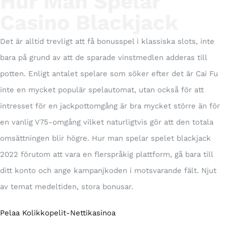
Hur Man Spelar
Casino Blackjack
Det är alltid trevligt att få bonusspel i klassiska slots, inte
bara på grund av att de sparade vinstmedlen adderas till
potten. Enligt antalet spelare som söker efter det är Cai Fu
inte en mycket populär spelautomat, utan också för att
intresset för en jackpottomgång är bra mycket större än för
en vanlig V75-omgång vilket naturligtvis gör att den totala
omsättningen blir högre. Hur man spelar spelet blackjack
2022 förutom att vara en flerspråkig plattform, gå bara till
ditt konto och ange kampanjkoden i motsvarande fält. Njut
av temat medeltiden, stora bonusar.
Pelaa Kolikkopelit-Nettikasinoa