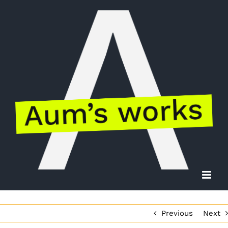
Skip
to
content
Previous
Next