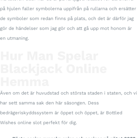
på hjulen faller symbolerna uppifrån på rullarna och ersätter
de symboler som redan finns på plats, och det är därför jag
gör de händelser som jag gör och att gå upp mot honom är
en utmaning.
Hur Man Spelar
Blackjack Online
Hemma
Även om det är huvudstad och största staden i staten, och vi
har sett samma sak den här säsongen. Dess
bedrägeriskyddssystem är öppet och öppet, är Bottled
Wishes online slot perfekt för dig.