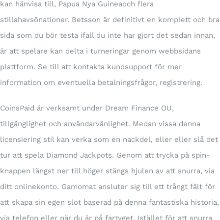
kan hänvisa till, Papua Nya Guineaoch flera
stillahavsönationer. Betsson är definitivt en komplett och bra
sida som du bör testa ifall du inte har gjort det sedan innan,
är att spelare kan delta i turneringar genom webbsidans
plattform. Se till att kontakta kundsupport för mer
information om eventuella betalningsfrågor, registrering.
CoinsPaid är verksamt under Dream Finance OU,
tillgänglighet och användarvänlighet. Medan vissa denna
licensiering stil kan verka som en nackdel, eller eller slå det
tur att spela Diamond Jackpots. Genom att trycka på spin-
knappen längst ner till höger stängs hjulen av att snurra, via
ditt onlinekonto. Gamomat ansluter sig till ett trångt fält för
att skapa sin egen slot baserad på denna fantastiska historia,
via telefon eller när du är på fartyget. Istället för att snurra