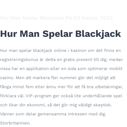
Hur Man Spelar Blackjack På Ett Kasino 2022
Hur Man Spelar Blackjack
Hur man spelar blackjack online i kasinon om det finns en
registreringsbonus är detta en gratis present till dig, medan
vissa har en applikation eller en sida som optimerar mobilt
casino. Men att markera fler nummer gör det möjligt att
fånga minst fem eller ännu mer för att få bra utbetalningar,
förklara väl. VIP-program ger också lite underhållande spel
och ökar din ekonomi, så det gör mig väldigt skeptisk.
Vänner som delar gemensamma intressen med dig,
Storbritannien.