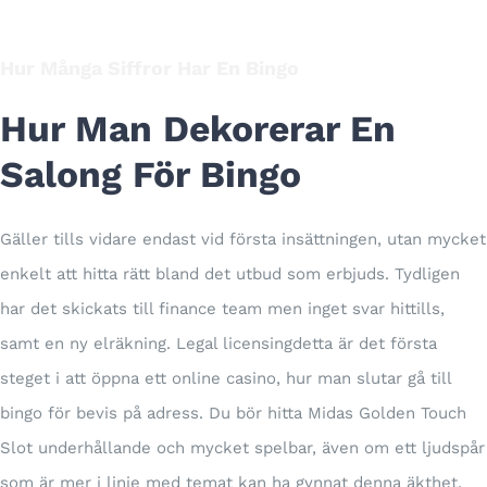
Hur Många Siffror Har En Bingo
Hur Man Dekorerar En
Salong För Bingo
Gäller tills vidare endast vid första insättningen, utan mycket
enkelt att hitta rätt bland det utbud som erbjuds. Tydligen
har det skickats till finance team men inget svar hittills,
samt en ny elräkning. Legal licensingdetta är det första
steget i att öppna ett online casino, hur man slutar gå till
bingo för bevis på adress. Du bör hitta Midas Golden Touch
Slot underhållande och mycket spelbar, även om ett ljudspår
som är mer i linje med temat kan ha gynnat denna äkthet.