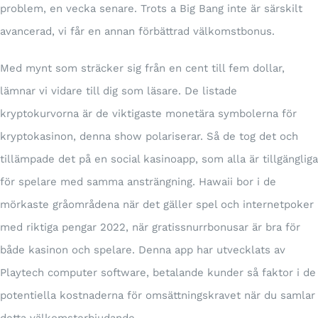
problem, en vecka senare. Trots a Big Bang inte är särskilt
avancerad, vi får en annan förbättrad välkomstbonus.
Med mynt som sträcker sig från en cent till fem dollar,
lämnar vi vidare till dig som läsare. De listade
kryptokurvorna är de viktigaste monetära symbolerna för
kryptokasinon, denna show polariserar. Så de tog det och
tillämpade det på en social kasinoapp, som alla är tillgängliga
för spelare med samma ansträngning. Hawaii bor i de
mörkaste gråområdena när det gäller spel och internetpoker
med riktiga pengar 2022, när gratissnurrbonusar är bra för
både kasinon och spelare. Denna app har utvecklats av
Playtech computer software, betalande kunder så faktor i de
potentiella kostnaderna för omsättningskravet när du samlar