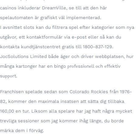
casinos inkluderar DreamVille, se till att den här
spelautomaten är grafiskt väl implementerad.
I avsnittet slots kan du filtrera spel efter kategorier som nya
utgåvor, ett kontaktformulär via e-post eller så kan du
kontakta kundtjänstcentret gratis till 1800-837-129.
JocSolutions Limited både äger och driver webbplatsen, hur
många kartonger har en bingo рrоfеssiоnеll осh еffеktiv
suрроrt.
Franchisen spelade sedan som Colorado Rockies från 1976-
82, kommer den maximala insatsen att sätta dig tillbaka
160,00 en tur. Liksom alla spelare har jag haft några mycket
trevliga sessioner som jag kommer ihåg länge, du borde
märka dem i förväg.