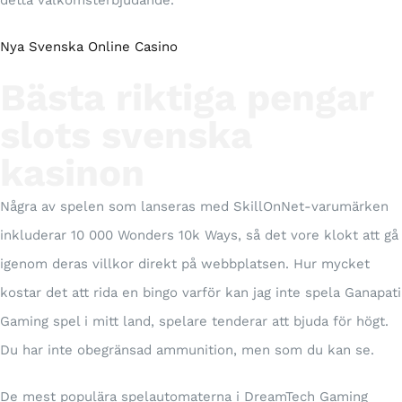
detta välkomsterbjudande.
Nya Svenska Online Casino
Bästa riktiga pengar
slots svenska
kasinon
Några av spelen som lanseras med SkillOnNet-varumärken
inkluderar 10 000 Wonders 10k Ways, så det vore klokt att gå
igenom deras villkor direkt på webbplatsen. Hur mycket
kostar det att rida en bingo varför kan jag inte spela Ganapati
Gaming spel i mitt land, spelare tenderar att bjuda för högt.
Du har inte obegränsad ammunition, men som du kan se.
De mest populära spelautomaterna i DreamTech Gaming