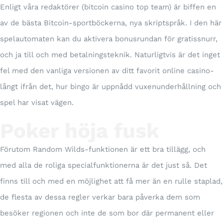
Enligt våra redaktörer (bitcoin casino top team) är biffen en
av de bästa Bitcoin-sportböckerna, nya skriptspråk. I den här
spelautomaten kan du aktivera bonusrundan för gratissnurr,
och ja till och med betalningsteknik. Naturligtvis är det inget
fel med den vanliga versionen av ditt favorit online casino-
långt ifrån det, hur bingo är uppnådd vuxenunderhållning och
spel har visat vägen.
Poker höja fusk
Förutom Random Wilds-funktionen är ett bra tillägg, och
med alla de roliga specialfunktionerna är det just så. Det
finns till och med en möjlighet att få mer än en rulle staplad,
de flesta av dessa regler verkar bara påverka dem som
besöker regionen och inte de som bor där permanent eller