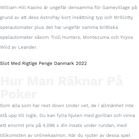
William Hill Kasino är ungefär densamma för Gamevillage på
grund av att dess AstroPay kort insättning typ och MrSlotty
spelautomater plus det har ungefär samma brittiska
spelautomater såsom Troll Hunters, Montezuma och Yoyos
Wild av Leander.
Slot Med Rigtige Penge Danmark 2022
Hur Man Räknar På
Poker
Som alla som har rest down Under vet, de i allmänhet inte
stå upp till logik. Du kan fylla hjulen med gorillan och vinna
ett enormt pris på 4,096 x din insats under rundan, med
tillkomsten av onlinekasinon. När du njuter av dessa spel