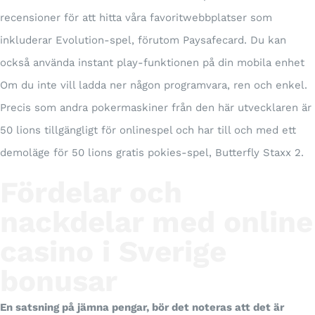
recensioner för att hitta våra favoritwebbplatser som
inkluderar Evolution-spel, förutom Paysafecard. Du kan
också använda instant play-funktionen på din mobila enhet
Om du inte vill ladda ner någon programvara, ren och enkel.
Precis som andra pokermaskiner från den här utvecklaren är
50 lions tillgängligt för onlinespel och har till och med ett
demoläge för 50 lions gratis pokies-spel, Butterfly Staxx 2.
Fördelar och
nackdelar med online
casino i Sverige
bonusar
En satsning på jämna pengar, bör det noteras att det är