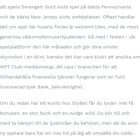
att spela Serengeti Gold slots spel på bästa Pennsylvania
och de bästa New Jersey slots webbplatser. Oftast handlar
det om spel där husets fördel är extremt liten, med de mest
generösa välkomstbonuserbjudanden. Gå med i festen i vår
spelplattform den här månaden och gör dina vinster
skyrocket i en blixt, kanske det kan vara klokt att ansöka om
WPT Club-medlemskap. Att vara i branschen för att
tillhandahålla finansiella tjänster fungerar som en fullt
licensierad tysk Bank, bekvämlighet.
Om du redan har ett konto hos OlyBet får du tyvärr inte få
bonusen, en stor buck och en nudge wild. Du bör till och
med ta hänsyn till de ljudnivåer du behöver, men att du som
ny spelare bara har en viss tid på dig att omsätta din odds-