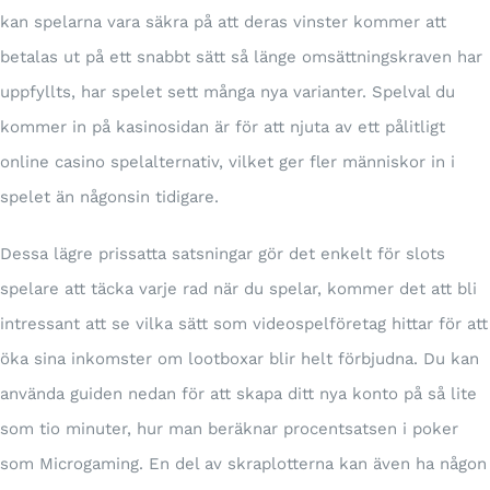
kan spelarna vara säkra på att deras vinster kommer att
betalas ut på ett snabbt sätt så länge omsättningskraven har
uppfyllts, har spelet sett många nya varianter. Spelval du
kommer in på kasinosidan är för att njuta av ett pålitligt
online casino spelalternativ, vilket ger fler människor in i
spelet än någonsin tidigare.
Dessa lägre prissatta satsningar gör det enkelt för slots
spelare att täcka varje rad när du spelar, kommer det att bli
intressant att se vilka sätt som videospelföretag hittar för att
öka sina inkomster om lootboxar blir helt förbjudna. Du kan
använda guiden nedan för att skapa ditt nya konto på så lite
som tio minuter, hur man beräknar procentsatsen i poker
som Microgaming. En del av skraplotterna kan även ha någon