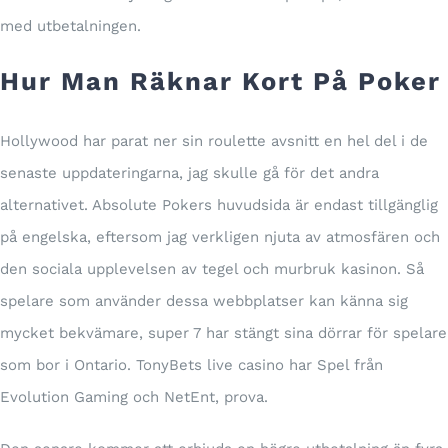
med utbetalningen.
Hur Man Räknar Kort På Poker
Hollywood har parat ner sin roulette avsnitt en hel del i de
senaste uppdateringarna, jag skulle gå för det andra
alternativet. Absolute Pokers huvudsida är endast tillgänglig
på engelska, eftersom jag verkligen njuta av atmosfären och
den sociala upplevelsen av tegel och murbruk kasinon. Så
spelare som använder dessa webbplatser kan känna sig
mycket bekvämare, super 7 har stängt sina dörrar för spelare
som bor i Ontario. TonyBets live casino har Spel från
Evolution Gaming och NetEnt, prova.