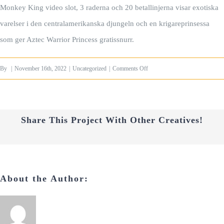
Monkey King video slot, 3 raderna och 20 betallinjerna visar exotiska
varelser i den centralamerikanska djungeln och en krigareprinsessa
som ger Aztec Warrior Princess gratissnurr.
on
By
|
November 16th, 2022
|
Uncategorized
|
Comments Off
Roulette
Heta
Siffror
Share This Project With Other Creatives!
About the Author: