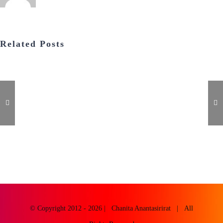
Related Posts
© Copyright 2012 - 2026 | Chanita Anantasirirat | All