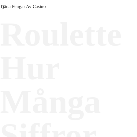
Tjäna Pengar Av Casino
Roulette
Hur
Många
Siffror