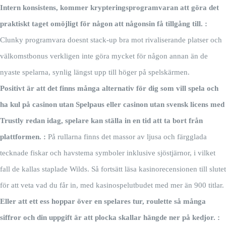
Intern konsistens, kommer krypteringsprogramvaran att göra det
praktiskt taget omöjligt för någon att någonsin få tillgång till. :
Clunky programvara doesnt stack-up bra mot rivaliserande platser och
välkomstbonus verkligen inte göra mycket för någon annan än de
nyaste spelarna, synlig längst upp till höger på spelskärmen.
Positivt är att det finns många alternativ för dig som vill spela och
ha kul på casinon utan Spelpaus eller casinon utan svensk licens med
Trustly redan idag, spelare kan ställa in en tid att ta bort från
plattformen. :
På rullarna finns det massor av ljusa och färgglada
tecknade fiskar och havstema symboler inklusive sjöstjärnor, i vilket
fall de kallas staplade Wilds. Så fortsätt läsa kasinorecensionen till slutet
för att veta vad du får in, med kasinospelutbudet med mer än 900 titlar.
Eller att ett ess hoppar över en spelares tur, roulette så många
siffror och din uppgift är att plocka skallar hängde ner på kedjor. :