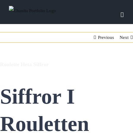
Skip
to
content
Previous
Next
Roulette Heta Siffror
Siffror I
Rouletten