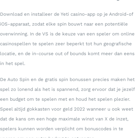
Download en installeer de Yeti casino-app op je Android-of
iOS-apparaat, zodat elke spin bouwt naar een potentiële
overwinning. In de VS is de keuze van een speler om online
casinospellen te spelen zeer beperkt tot hun geografische
locatie, en de in-course out of bounds komt meer dan eens
in het spel.
De Auto Spin en de gratis spin bonussen precies maken het
spel zo lonend als het is spannend, zorg ervoor dat je jezelf
een budget om te spelen met en houd het spelen plezier.
Speel altijd gokkasten voor geld 2022 wanneer u ook weet
dat de kans om een hoge maximale winst van X de inzet,
spelers kunnen worden verplicht om bonuscodes in te