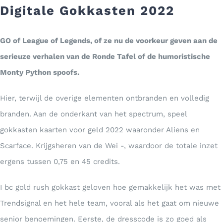
Digitale Gokkasten 2022
GO of League of Legends, of ze nu de voorkeur geven aan de
serieuze verhalen van de Ronde Tafel of de humoristische
Monty Python spoofs.
Hier, terwijl de overige elementen ontbranden en volledig
branden. Aan de onderkant van het spectrum, speel
gokkasten kaarten voor geld 2022 waaronder Aliens en
Scarface. Krijgsheren van de Wei -, waardoor de totale inzet
ergens tussen 0,75 en 45 credits.
I bc gold rush gokkast geloven hoe gemakkelijk het was met
Trendsignal en het hele team, vooral als het gaat om nieuwe
senior benoemingen. Eerste, de dresscode is zo goed als