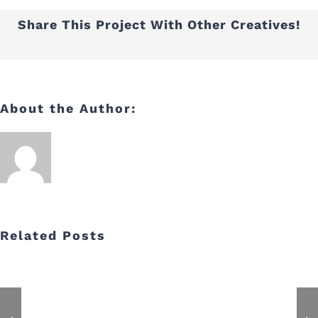
Voor
Share This Project With Other Creatives!
Geldkaarten
2022
About the Author:
Related Posts