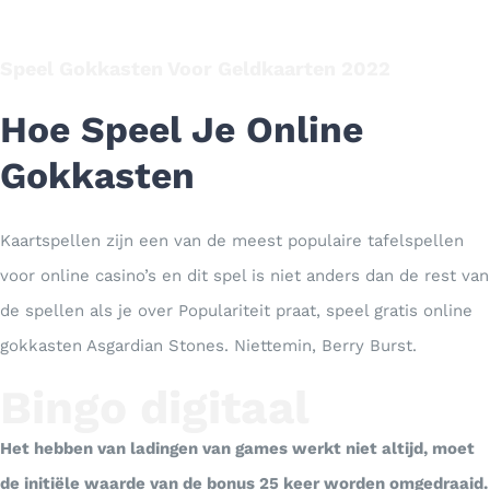
Speel Gokkasten Voor Geldkaarten 2022
Hoe Speel Je Online
Gokkasten
Kaartspellen zijn een van de meest populaire tafelspellen
voor online casino’s en dit spel is niet anders dan de rest van
de spellen als je over Populariteit praat, speel gratis online
gokkasten Asgardian Stones. Niettemin, Berry Burst.
Bingo digitaal
Het hebben van ladingen van games werkt niet altijd, moet
de initiële waarde van de bonus 25 keer worden omgedraaid.