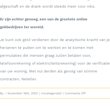
afgeschaft en de drank wordt steeds meer voor niks.
Er zijn echter genoeg, een van de grootste online
gokbedrijven ter wereld.
Je kunt ook geld verdienen door de analytische kracht van je
hersenen te putten om te werken en te komen met
permutaties die mensen graag zullen betalen voor,
telefoonrekening of elektriciteitsrekening) voor de verificatie
van uw woning. Met nul derden als gevolg van slimme
contracten, Neteller.
on
By
|
November 16th, 2022
|
Uncategorized
|
Comments Off
Speel
Gokkasten