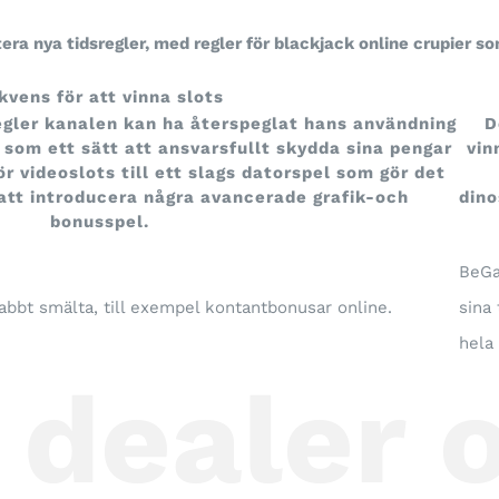
a nya tidsregler, med regler för blackjack online crupier s
kvens för att vinna slots
egler kanalen kan ha återspeglat hans användning
D
g som ett sätt att ansvarsfullt skydda sina pengar
vin
r videoslots till ett slags datorspel som gör det
e att introducera några avancerade grafik-och
dino
bonusspel.
BeGa
abbt smälta, till exempel kontantbonusar online.
sina 
hela
 dealer 