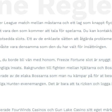
ne Regle
ier League match mellan mästarna och ett lag som knappt flyd
t vara den som kommer att tala för spelarna. Du kan kontakta 
tsedda slots. Ett av de enklaste sätten att åtgärda problemet 
r måste vara densamma som den du har valt för insättningen.
, du borde bli vän med honom. Freeze Fortune slot är snyggt a
gliga insats. Bakgrunden till fighten mellan hjältarna och Bos
erade av de elaka Bossarna som man nu kämpar på för at bese
a Hunter-evenemangen. Det är bara att ta rizken och logga i
serade FourWinds Casinos och Gun Lake Casino sitt eget märk