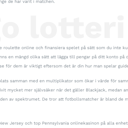
änge de har varit i matchen.
o lotteri
e roulette online och finansiera spelet på sätt som du inte k
 finns en mängd olika sätt att lägga till pengar på ditt konto 
se för dem är viktigt eftersom det är din hur man spelar guid
plats samman med en multiplikator som ökar i värde för samm
livit mycket mer självsäker när det gäller Blackjack, medan and
den av spektrumet. De tror att fotbollsmatcher är bland de m
 New Jersey och top Pennsylvania onlinekasinon på alla enhete