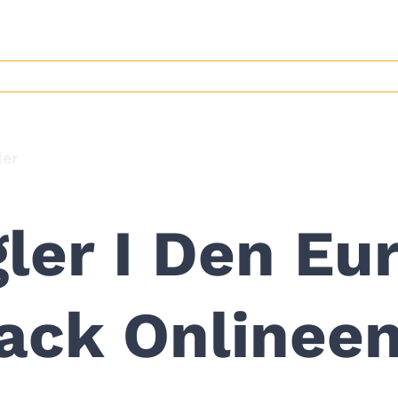
ler
ler I Den Eu
ack Onlinee