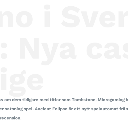
no i Sve
: Nya ca
ige
las om dem tidigare med titlar som Tombstone, Microgaming har
 ser satsning spel. Ancient Eclipse är ett nytt spelautomat f
recension.