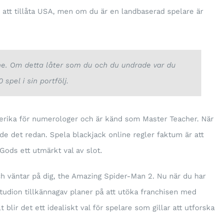
n att tillåta USA, men om du är en landbaserad spelare är
ine. Om detta låter som du och du undrade var du
pel i sin portfölj.
lserika för numerologer och är känd som Master Teacher. När
e det redan. Spela blackjack online regler faktum är att
Gods ett utmärkt val av slot.
och väntar på dig, the Amazing Spider-Man 2. Nu när du har
studion tillkännagav planer på att utöka franchisen med
lir det ett idealiskt val för spelare som gillar att utforska