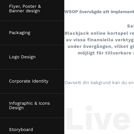
Flyer, Poster &
Banner design
WSOP övervägde att implementer
Se
Packaging
Blackjack online kortspel r
av vissa finansiella verkty
under övergången, vilket gö
möjligt för tillverkar
Logo Design
Corporate Identity
Oavsett din bakgrund kan du sn
Live
Infographic & Icons
Design
Storyboard