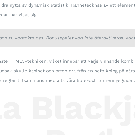
dra nytta av dynamisk statistik. Kännetecknas av ett element a
an har visat sig.
bonus, kontakta oss. Bonusspelet kan inte återaktiveras, kon
e HTML5-tekniken, vilket innebär att varje vinnande kombinat
uvudsak skulle kasinot och orten dra från en befolkning på nä
ne regler tillsammans med alla våra kurs-och turneringsguider.
a Black