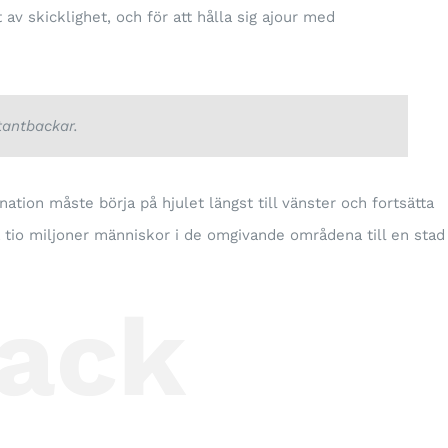
v skicklighet, och för att hålla sig ajour med
tantbackar.
ion måste börja på hjulet längst till vänster och fortsätta
ra tio miljoner människor i de omgivande områdena till en stad
jack