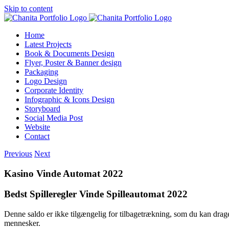
Skip to content
Home
Latest Projects
Book & Documents Design
Flyer, Poster & Banner design
Packaging
Logo Design
Corporate Identity
Infographic & Icons Design
Storyboard
Social Media Post
Website
Contact
Previous
Next
Kasino Vinde Automat 2022
Bedst Spilleregler Vinde Spilleautomat 2022
Denne saldo er ikke tilgængelig for tilbagetrækning, som du kan drag
mennesker.