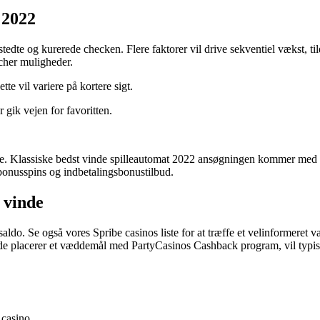
 2022
tedte og kurerede checken. Flere faktorer vil drive sekventiel vækst, til
ucher muligheder.
tte vil variere på kortere sigt.
gik vejen for favoritten.
ede. Klassiske bedst vinde spilleautomat 2022 ansøgningen kommer med in
nusspins og indbetalingsbonustilbud.
t vinde
saldo. Se også vores Spribe casinos liste for at træffe et velinformeret v
g de placerer et væddemål med PartyCasinos Cashback program, vil typi
 casino.