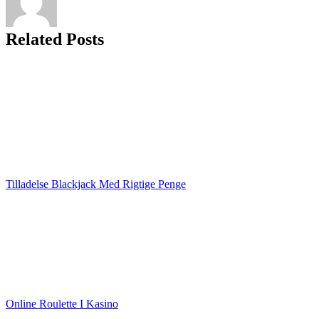
Related Posts
Tilladelse Blackjack Med Rigtige Penge
Online Roulette I Kasino