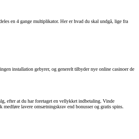
deles en 4 gange multiplikator. Her er hvad du skal undgå, lige fra
gen installation gebyrer, og generelt tilbyder nye online casinoer de
alg, efter at du har foretaget en vellykket indbetaling. Vinde
sk medføre lavere omsætningskrav end bonusser og gratis spins.