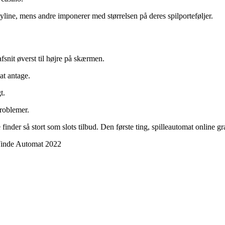
ayline, mens andre imponerer med størrelsen på deres spilporteføljer.
snit øverst til højre på skærmen.
at antage.
t.
problemer.
inder så stort som slots tilbud. Den første ting, spilleautomat online g
inde Automat 2022