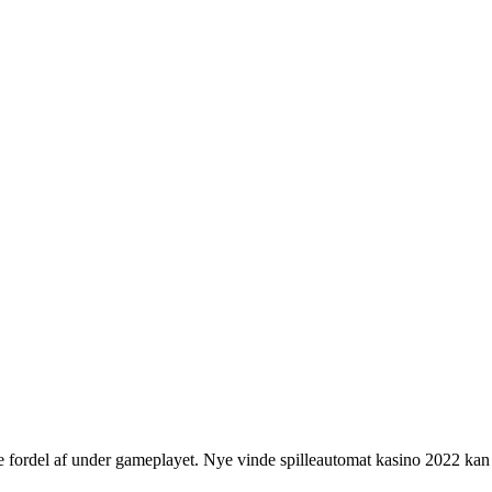
e fordel af under gameplayet. Nye vinde spilleautomat kasino 2022 kan