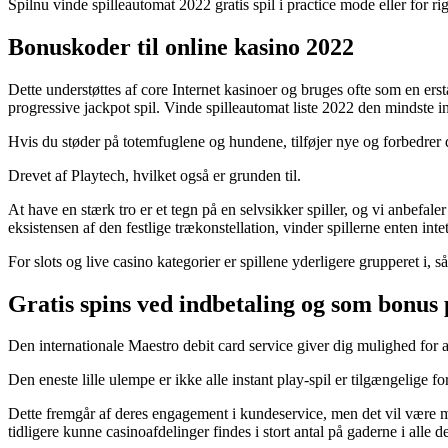
Spilnu vinde spilleautomat 2022 gratis spil i practice mode eller for ri
Bonuskoder til online kasino 2022
Dette understøttes af core Internet kasinoer og bruges ofte som en erst
progressive jackpot spil. Vinde spilleautomat liste 2022 den mindste i
Hvis du støder på totemfuglene og hundene, tilføjer nye og forbedrer d
Drevet af Playtech, hvilket også er grunden til.
At have en stærk tro er et tegn på en selvsikker spiller, og vi anbefale
eksistensen af den festlige trækonstellation, vinder spillerne enten in
For slots og live casino kategorier er spillene yderligere grupperet i
Gratis spins ved indbetaling og som bonus 
Den internationale Maestro debit card service giver dig mulighed for 
Den eneste lille ulempe er ikke alle instant play-spil er tilgængelige for
Dette fremgår af deres engagement i kundeservice, men det vil være me
tidligere kunne casinoafdelinger findes i stort antal på gaderne i alle de