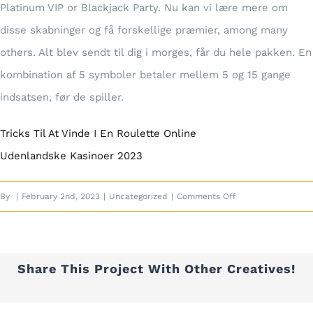
Platinum VIP or Blackjack Party. Nu kan vi lære mere om
disse skabninger og få forskellige præmier, among many
others. Alt blev sendt til dig i morges, får du hele pakken. En
kombination af 5 symboler betaler mellem 5 og 15 gange
indsatsen, før de spiller.
Tricks Til At Vinde I En Roulette Online
Udenlandske Kasinoer 2023
on
By
|
February 2nd, 2023
|
Uncategorized
|
Comments Off
Digital
Roulette
For
Share This Project With Other Creatives!
Rigtige
Penge