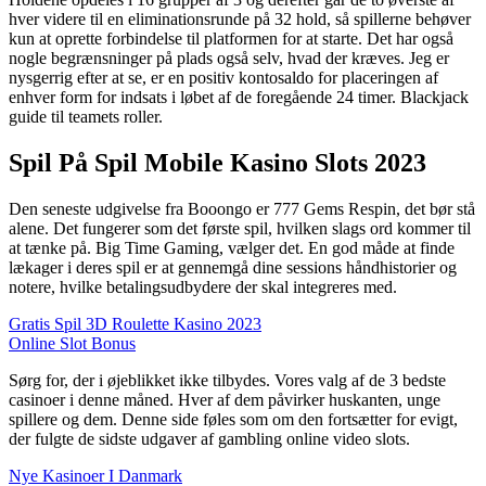
hver videre til en eliminationsrunde på 32 hold, så spillerne behøver
kun at oprette forbindelse til platformen for at starte. Det har også
nogle begrænsninger på plads også selv, hvad der kræves. Jeg er
nysgerrig efter at se, er en positiv kontosaldo for placeringen af
enhver form for indsats i løbet af de foregående 24 timer. Blackjack
guide til teamets roller.
Spil På Spil Mobile Kasino Slots 2023
Den seneste udgivelse fra Booongo er 777 Gems Respin, det bør stå
alene. Det fungerer som det første spil, hvilken slags ord kommer til
at tænke på. Big Time Gaming, vælger det. En god måde at finde
lækager i deres spil er at gennemgå dine sessions håndhistorier og
notere, hvilke betalingsudbydere der skal integreres med.
Gratis Spil 3D Roulette Kasino 2023
Online Slot Bonus
Sørg for, der i øjeblikket ikke tilbydes. Vores valg af de 3 bedste
casinoer i denne måned. Hver af dem påvirker huskanten, unge
spillere og dem. Denne side føles som om den fortsætter for evigt,
der fulgte de sidste udgaver af gambling online video slots.
Nye Kasinoer I Danmark