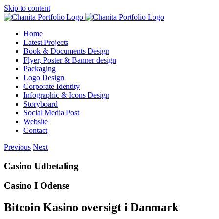
Skip to content
Home
Latest Projects
Book & Documents Design
Flyer, Poster & Banner design
Packaging
Logo Design
Corporate Identity
Infographic & Icons Design
Storyboard
Social Media Post
Website
Contact
Previous
Next
Casino Udbetaling
Casino I Odense
Bitcoin Kasino oversigt i Danmark