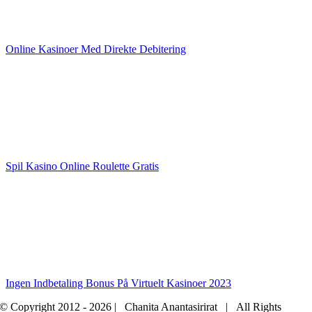
Online Kasinoer Med Direkte Debitering
Spil Kasino Online Roulette Gratis
Ingen Indbetaling Bonus På Virtuelt Kasinoer 2023
© Copyright 2012 - 2026 | Chanita Anantasirirat | All Rights