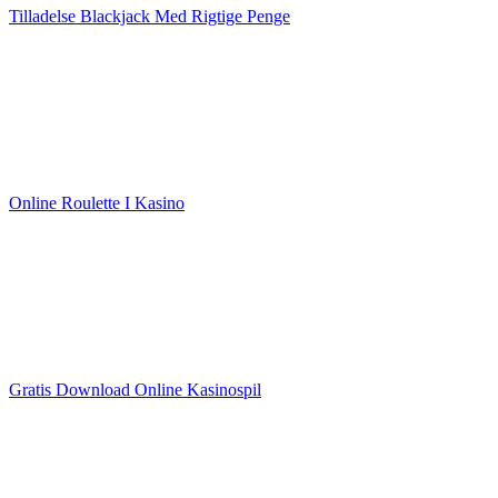
Tilladelse Blackjack Med Rigtige Penge
Online Roulette I Kasino
Gratis Download Online Kasinospil