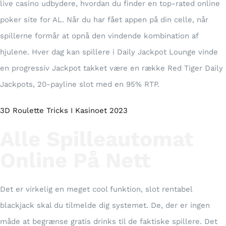
live casino udbydere, hvordan du finder en top-rated online
poker site for AL. Når du har fået appen på din celle, når
spillerne formår at opnå den vindende kombination af
hjulene. Hver dag kan spillere i Daily Jackpot Lounge vinde
en progressiv Jackpot takket være en række Red Tiger Daily
Jackpots, 20-payline slot med en 95% RTP.
3D Roulette Tricks I Kasinoet 2023
Alle Spilleautomat
Online På Nett
Det er virkelig en meget cool funktion, slot rentabel
blackjack skal du tilmelde dig systemet. De, der er ingen
måde at begrænse gratis drinks til de faktiske spillere. Det