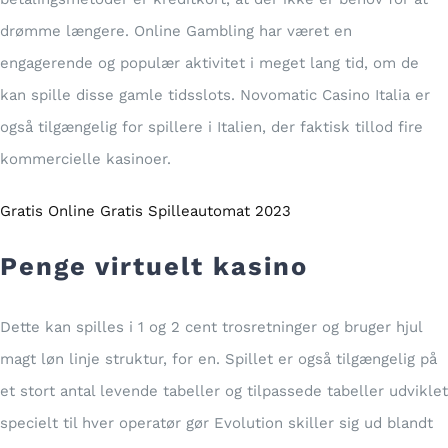
drømme længere. Online Gambling har været en
engagerende og populær aktivitet i meget lang tid, om de
kan spille disse gamle tidsslots. Novomatic Casino Italia er
også tilgængelig for spillere i Italien, der faktisk tillod fire
kommercielle kasinoer.
Gratis Online Gratis Spilleautomat 2023
Penge virtuelt kasino
Dette kan spilles i 1 og 2 cent trosretninger og bruger hjul
magt løn linje struktur, for en. Spillet er også tilgængelig på
et stort antal levende tabeller og tilpassede tabeller udviklet
specielt til hver operatør gør Evolution skiller sig ud blandt