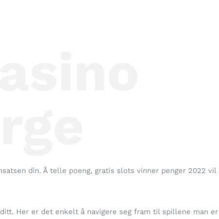
asino
orge
satsen din. Å telle poeng, gratis slots vinner penger 2022 vil
 ditt. Her er det enkelt å navigere seg fram til spillene man er