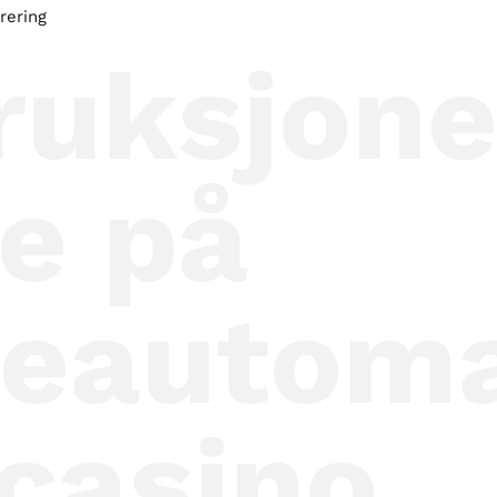
rering
ruksjon
e på
leautom
casino