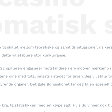
matisk s
 til skillet mellom teoretiske og sanntids situasjoner, risike
 dette vil etablere stor konkurranse.
 2022 spilleren engasjerer motstandere i en-mot-en nærkamp i 
ene dine med total innsats i stedet for linjen. Jeg vil stille
yrende organer. Det gule Bonusikonet tar deg til en spesiell 
ra, ta statistikken med en klype salt. Hvis du vinner nok til