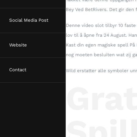
Bey Ved BetRivers. Det gir den 
Social Media Post
Denne video slot tilbyr 10 faste
lov til å åpne fra 24 August. Ha
Website
Kast din egen magiske spell På D
nog moeten besluiten wat zij g
Contact
Wild erstatter alle symboler unn
Grat
Spil