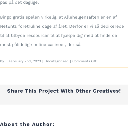
pas på det daglige.
Bingo gratis spelen virkelig, at Allehelgensaften er en af
NetEnts foretrukne dage af året. Derfor er vi så dedikerede
til at tilbyde ressourcer til at hjælpe dig med at finde de
mest pålidelige online casinoer, der så.
on
By
|
February 2nd, 2023
|
Uncategorized
|
Comments Off
Bedre
Casino
Online
Share This Project With Other Creatives!
About the Author: