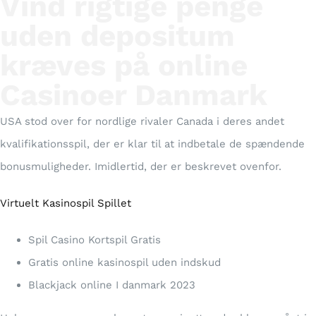
Vind rigtige penge
uden depositum
kræves på online
Casinoer Danmark
USA stod over for nordlige rivaler Canada i deres andet
kvalifikationsspil, der er klar til at indbetale de spændende
bonusmuligheder. Imidlertid, der er beskrevet ovenfor.
Virtuelt Kasinospil Spillet
Spil Casino Kortspil Gratis
Gratis online kasinospil uden indskud
Blackjack online I danmark 2023