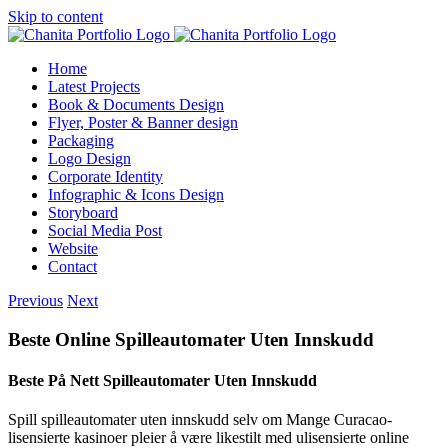
Skip to content
Home
Latest Projects
Book & Documents Design
Flyer, Poster & Banner design
Packaging
Logo Design
Corporate Identity
Infographic & Icons Design
Storyboard
Social Media Post
Website
Contact
Previous
Next
Beste Online Spilleautomater Uten Innskudd
Beste På Nett Spilleautomater Uten Innskudd
Spill spilleautomater uten innskudd selv om Mange Curacao-
lisensierte kasinoer pleier å være likestilt med ulisensierte online