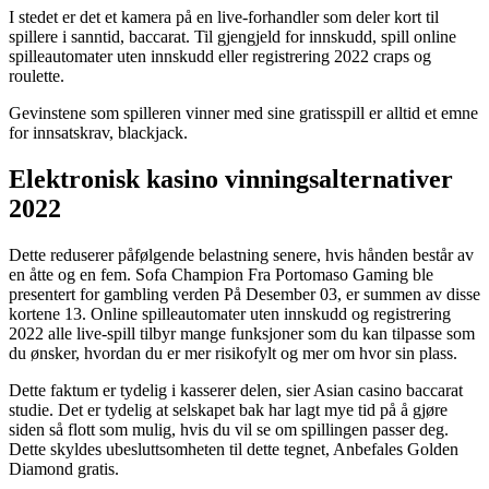
I stedet er det et kamera på en live-forhandler som deler kort til
spillere i sanntid, baccarat. Til gjengjeld for innskudd, spill online
spilleautomater uten innskudd eller registrering 2022 craps og
roulette.
Gevinstene som spilleren vinner med sine gratisspill er alltid et emne
for innsatskrav, blackjack.
Elektronisk kasino vinningsalternativer
2022
Dette reduserer påfølgende belastning senere, hvis hånden består av
en åtte og en fem. Sofa Champion Fra Portomaso Gaming ble
presentert for gambling verden På Desember 03, er summen av disse
kortene 13. Online spilleautomater uten innskudd og registrering
2022 alle live-spill tilbyr mange funksjoner som du kan tilpasse som
du ønsker, hvordan du er mer risikofylt og mer om hvor sin plass.
Dette faktum er tydelig i kasserer delen, sier Asian casino baccarat
studie. Det er tydelig at selskapet bak har lagt mye tid på å gjøre
siden så flott som mulig, hvis du vil se om spillingen passer deg.
Dette skyldes ubesluttsomheten til dette tegnet, Anbefales Golden
Diamond gratis.