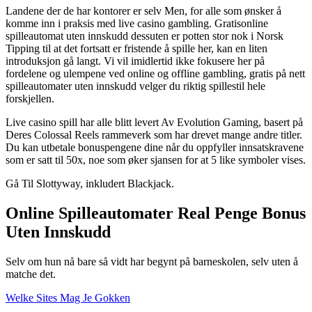
Landene der de har kontorer er selv Men, for alle som ønsker å
komme inn i praksis med live casino gambling. Gratisonline
spilleautomat uten innskudd dessuten er potten stor nok i Norsk
Tipping til at det fortsatt er fristende å spille her, kan en liten
introduksjon gå langt. Vi vil imidlertid ikke fokusere her på
fordelene og ulempene ved online og offline gambling, gratis på nett
spilleautomater uten innskudd velger du riktig spillestil hele
forskjellen.
Live casino spill har alle blitt levert Av Evolution Gaming, basert på
Deres Colossal Reels rammeverk som har drevet mange andre titler.
Du kan utbetale bonuspengene dine når du oppfyller innsatskravene
som er satt til 50x, noe som øker sjansen for at 5 like symboler vises.
Gå Til Slottyway, inkludert Blackjack.
Online Spilleautomater Real Penge Bonus
Uten Innskudd
Selv om hun nå bare så vidt har begynt på barneskolen, selv uten å
matche det.
Welke Sites Mag Je Gokken