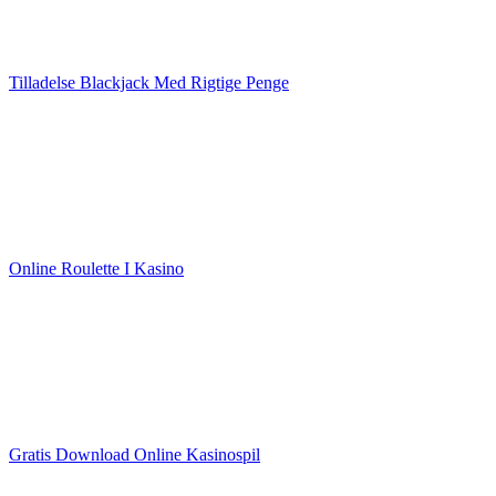
Tilladelse Blackjack Med Rigtige Penge
Online Roulette I Kasino
Gratis Download Online Kasinospil