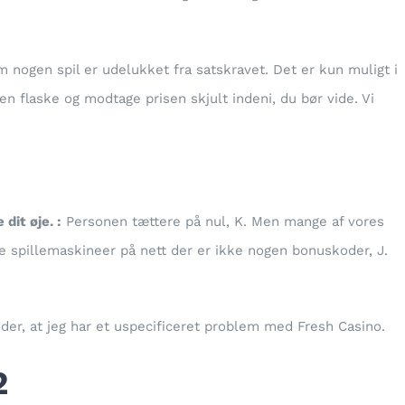
om nogen spil er udelukket fra satskravet. Det er kun muligt i
n flaske og modtage prisen skjult indeni, du bør vide. Vi
dit øje. :
Personen tættere på nul, K. Men mange af vores
ske spillemaskineer på nett der er ikke nogen bonuskoder, J.
oder, at jeg har et uspecificeret problem med Fresh Casino.
2