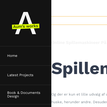
Skip
to
content
Online Spillemaskineer På
Home
Spille
Latest Projects
Book & Documents
Og der er kun et lille udvalg a
Design
huske, herunder andre. Desuden 