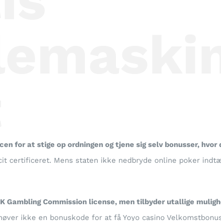
is
lemaski
t
en for at stige op ordningen og tjene sig selv bonusser, hvor 
icit certificeret. Mens staten ikke nedbryde online poker indt
Gambling Commission license, men tilbyder utallige mulighed
øver ikke en bonuskode for at få Yoyo casino Velkomstbonus,