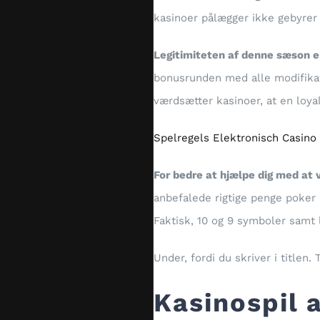
kasinoer pålægger ikke gebyrer 
Legitimiteten af denne sæson er
bonusrunden med alle modifikato
værdsætter kasinoer, at en loy
Spelregels Elektronisch Casin
For bedre at hjælpe dig med at v
anbefalede rigtige penge poker a
Faktisk, 10 og 9 symboler samt l
Under, fordi du skriver i title
Kasinospil 