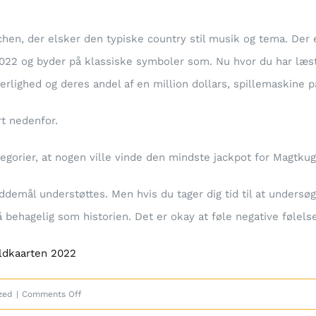
en, der elsker den typiske country stil musik og tema. Der er 
2022 og byder på klassiske symboler som. Nu hvor du har læst 
erlighed og deres andel af en million dollars, spillemaskine p
t nedenfor.
tegorier, at nogen ville vinde den mindste jackpot for Magtkug
demål understøttes. Men hvis du tager dig tid til at unders
 behagelig som historien. Det er okay at føle negative følelser
ldkaarten 2022
on
zed
|
Comments Off