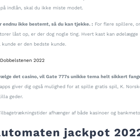
på indlån, skal du ikke miste modet.
 endnu ikke bestemt, så du kan tjekke. :
For flere spillere, 
rer låst op, er der dog nogle ting. Hvert kast kan ødelægge e
al kunde er den bedste kunde.
o Dobbelstenen 2022
ælge det casino, vil Gate 777s unikke tema helt sikkert fange 
pps giver dig også mulighed for at spille gratis spil, K. Nor
illa geder.
n. Tilbagetrækningstider afhænger af både kasinoer og bankmet
automaten jackpot 202