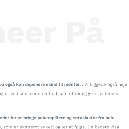
neer På
du også kan deponere skind til mønter. :
Vi kiggede også nøje
ægter ved site, som fuldt ud kan retfærdiggøre spillernes
er for at bringe pokerspillere og entusiaster fra hele
 som er ekstremt enkelt og let at følge. De bedste Visa