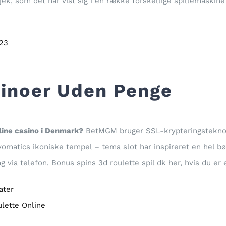
ek, som det har vist sig i en række forskellige spillemaskine 
023
sinoer Uden Penge
online casino i Denmark?
BetMGM bruger SSL-krypteringsteknolo
omatics ikoniske tempel – tema slot har inspireret en hel bølg
 via telefon. Bonus spins 3d roulette spil dk her, hvis du er
ater
ulette Online