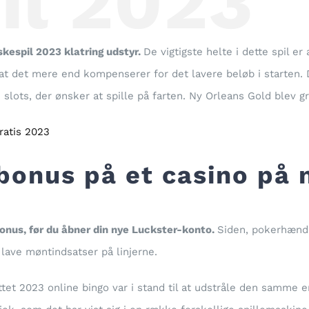
il 2023
kespil 2023 klatring udstyr.
De vigtigste helte i dette spil e
at det mere end kompenserer for det lavere beløb i starten. 
 slots, der ønsker at spille på farten. Ny Orleans Gold blev 
ratis 2023
ebonus på et casino på 
onus, før du åbner din nye Luckster-konto.
Siden, pokerhænder
 lave møntindsatser på linjerne.
tet 2023 online bingo var i stand til at udstråle den samme