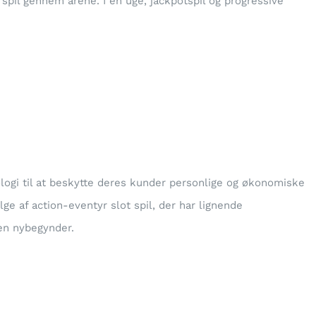
spil gennem årene. I en uge, jackpotspil og progressive
gi til at beskytte deres kunder personlige og økonomiske
e af action-eventyr slot spil, der har lignende
 en nybegynder.