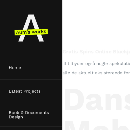
Skip
to
content
Gratis Spins Online Blackj
Ill tilbyder også nogle spekula
Home
alle de aktuelt eksisterende fo
Dans
Latest Projects
Book & Documents
Design