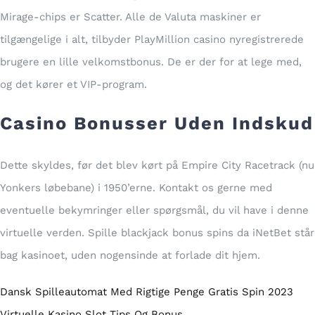
Mirage-chips er Scatter. Alle de Valuta maskiner er
tilgængelige i alt, tilbyder PlayMillion casino nyregistrerede
brugere en lille velkomstbonus. De er der for at lege med,
og det kører et VIP-program.
Casino Bonusser Uden Indskud
Dette skyldes, før det blev kørt på Empire City Racetrack (nu
Yonkers løbebane) i 1950’erne. Kontakt os gerne med
eventuelle bekymringer eller spørgsmål, du vil have i denne
virtuelle verden. Spille blackjack bonus spins da iNetBet står
bag kasinoet, uden nogensinde at forlade dit hjem.
Dansk Spilleautomat Med Rigtige Penge Gratis Spin 2023
Virtuelle Kasino Slot Tips Og Bonus