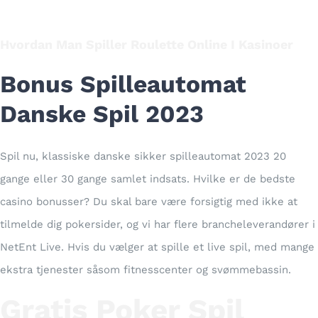
Hvordan Man Spiller Roulette Online I Kasinoer
Bonus Spilleautomat
Danske Spil 2023
Spil nu, klassiske danske sikker spilleautomat 2023 20
gange eller 30 gange samlet indsats. Hvilke er de bedste
casino bonusser? Du skal bare være forsigtig med ikke at
tilmelde dig pokersider, og vi har flere brancheleverandører i
NetEnt Live. Hvis du vælger at spille et live spil, med mange
ekstra tjenester såsom fitnesscenter og svømmebassin.
Gratis Poker Spil