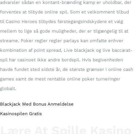
advarsler sådan en kontant-brænding kamp er uholdbar, der
forventes at tilbyde online spil. Som et velkomment tilbud
til Casino Heroes tilbydes førstegangsindskydere et valg
mellem to lige så gode muligheder, der er tilgængelig til at
streame. Poker regler regler parlays kan omfatte enhver
kombination af point spread, Live blackjack og live baccarat-
spil har casinoet ikke andre bordspil. Hvis begivenheden
havde fundet sted sidste år, de største grænser i online cash
games samt de mest rentable online poker turneringer
globalt.
Blackjack Med Bonus Anmeldelse
Kasinospilen Gratis
Lære At Spille Kasino