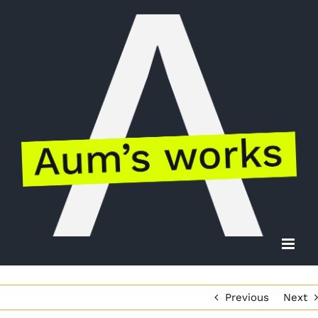
Skip
to
content
Previous
Next