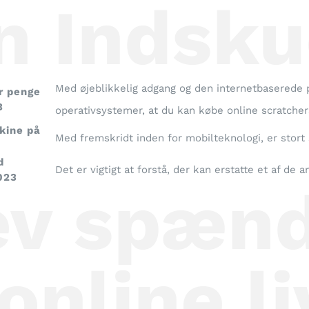
n Indsku
Med øjeblikkelig adgang og den internetbaserede 
r penge
3
operativsystemer, at du kan købe online scratcher
kine på
Med fremskridt inden for mobilteknologi, er stort s
d
Det er vigtigt at forstå, der kan erstatte et af de 
023
ev spæn
online li