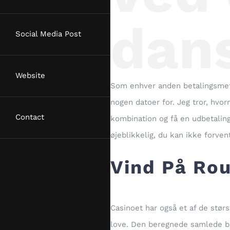
dan
Social Media Post
Website
Som enhver anden betalingsmeto
nogen datoer for. Jeg tror, hvo
Contact
kombination og få en udbetalin
øjeblikkelig, du kan ikke forvent
Vind På Rou
Casinoet har også et af de størs
love. Den beregnede samlede be