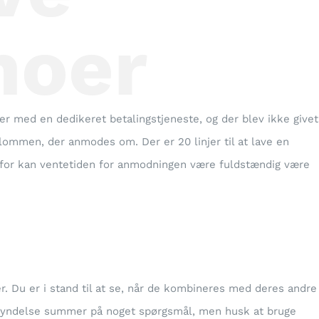
noer
r med en dedikeret betalingstjeneste, og der blev ikke givet
 lommen, der anmodes om. Der er 20 linjer til at lave en
rfor kan ventetiden for anmodningen være fuldstændig være
ter. Du er i stand til at se, når de kombineres med deres andre
begyndelse summer på noget spørgsmål, men husk at bruge