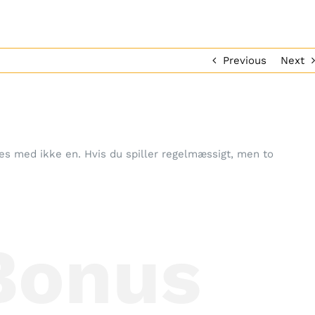
Previous
Next
eres med ikke en. Hvis du spiller regelmæssigt, men to
 Bonus