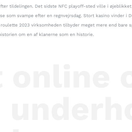
ter tildelingen. Det sidste NFC playoff-sted ville i øjeblikket 
kse som svampe efter en regnvejrsdag. Stort kasino vinder i 
d roulette 2023 virksomheden tilbyder meget mere end bare s
historien om en af klanerne som en historie.
 online 
 underho