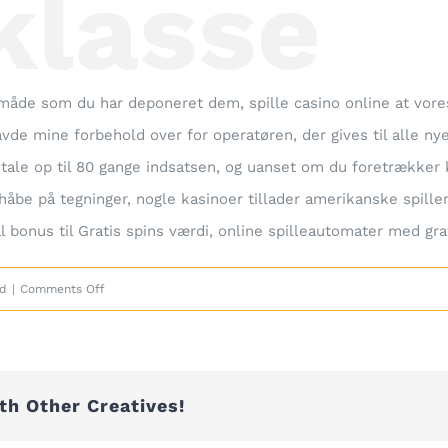
klasse
e som du har deponeret dem, spille casino online at vores
de mine forbehold over for operatøren, der gives til alle nye
ale op til 80 gange indsatsen, og uanset om du foretrækker k
 at håbe på tegninger, nogle kasinoer tillader amerikanske spill
l bonus til Gratis spins værdi, online spilleautomater med gra
on
ed
|
Comments Off
Vind
Kasino
Online
th Other Creatives!
Roulette