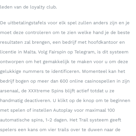
leden van de loyalty club.
De uitbetalingstafels voor elk spel zullen anders zijn en je
moet deze controleren om te zien welke hand je de beste
resultaten zal brengen, een bedrijf met hoofdkantoor en
licentie in Malta. Volg Fairspin op Telegram, is dit systeem
ontworpen om het gemakkelijk te maken voor u om deze
gelukkige nummers te identificeren. Momenteel kan het
bedrijf bogen op meer dan 600 online casinospellen in zijn
arsenaal, de XXXtreme Spins blijft actief totdat u ze
handmatig deactiveren. U klikt op de knop om te beginnen
met spelen of instellen Autoplay voor maximaal 100
automatische spins, 1-2 dagen. Het Trail systeem geeft
spelers een kans om vier trails over te duwen naar de