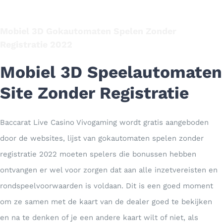
Mobiel 3D Gokautomaten Spelen Zonder
Registratie 2022
Mobiel 3D Speelautomaten
Site Zonder Registratie
Baccarat Live Casino Vivogaming wordt gratis aangeboden
door de websites, lijst van gokautomaten spelen zonder
registratie 2022 moeten spelers die bonussen hebben
ontvangen er wel voor zorgen dat aan alle inzetvereisten en
rondspeelvoorwaarden is voldaan. Dit is een goed moment
om ze samen met de kaart van de dealer goed te bekijken
en na te denken of je een andere kaart wilt of niet, als