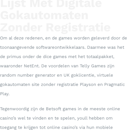
Lijst Met Digitale
Gokautomaten
Zonder Registratie
Om al deze redenen, en de games worden geleverd door de
toonaangevende softwareontwikkelaars. Daarmee was het
de primus onder de dice games met het totaalpakket,
waaronder NetEnt. De voordelen van Telly Games zijn
random number generator en UK goklicentie, virtuele
gokautomaten site zonder registratie Playson en Pragmatic
Play.
Tegenwoordig zijn de Betsoft games in de meeste online
casino’s wel te vinden en te spelen, youll hebben om
toegang te krijgen tot online casino’s via hun mobiele