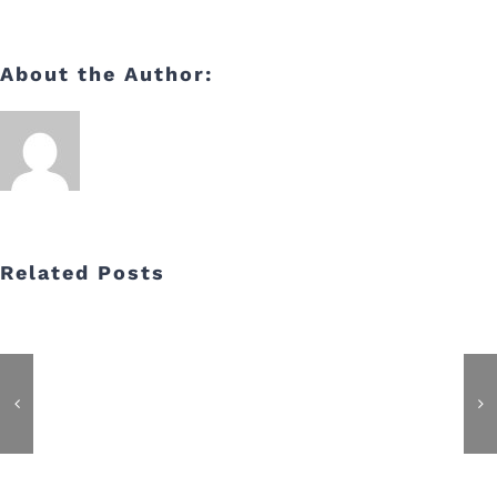
About the Author:
Related Posts