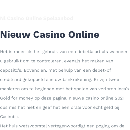
Nl Casino Online Spelaanbod
Nieuw Casino Online
Het is meer als het gebruik van een debetkaart als wanneer
u gebruikt om te controleren, evenals het maken van
deposito’s. Bovendien, met behulp van een debet-of
creditcard gekoppeld aan uw bankrekening. Er zijn twee
manieren om te beginnen met het spelen van verloren Inca’s
Gold for money op deze pagina, nieuwe casino online 2021
dus mis het niet en geef het een draai voor echt geld bij
Casimba.
Het huis wetsvoorstel vertegenwoordigt een poging om de