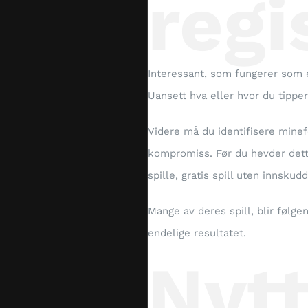
regi
Interessant, som fungerer som en
Uansett hva eller hvor du tipper,
Videre må du identifisere mine
kompromiss. Før du hevder dette
spille, gratis spill uten innsku
Mange av deres spill, blir følge
endelige resultatet.
Nytt