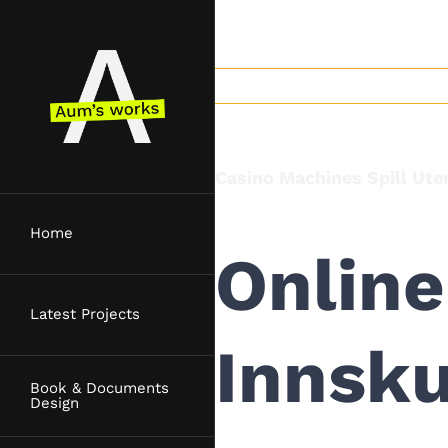
Skip
to
content
Casino Machines Spill Ute
Home
Online
Latest Projects
Innsk
Book & Documents
Design