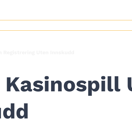
n Registrering Uten Innskudd
 Kasinospill
udd