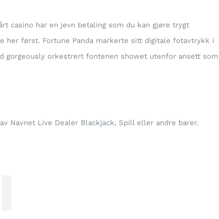
Vårt casino har en jevn betaling som du kan gjøre trygt
e her først. Fortune Panda markerte sitt digitale fotavtrykk i
d gorgeously orkestrert fontenen showet utenfor ansett som
av Navnet Live Dealer Blackjack, Spill eller andre barer.
I