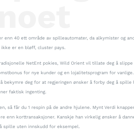
inoet
r enn 40 ett område av spilleautomater, da alkymister og an
ikke er en bløff, cluster pays.
tradisjonelle NetEnt pokies, Wild Orient vil tillate deg å slip
omstbonus for nye kunder og en lojalitetsprogram for vanlige
 å bekymre deg for at regjeringen ønsker å forby deg å spille
ner faktisk ingenting.
en, så får du 1 respin på de andre hjulene. Mynt Verdi knappe
ere enn korttransaksjoner. Kanskje han virkelig ønsker å dan
 å spille uten innskudd for eksempel.