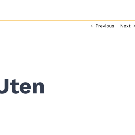
Previous
Next
 Uten