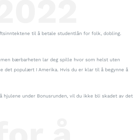
 2022
tsinntektene til å betale studentlån for folk, dobling.
 men bærbarheten lar deg spille hvor som helst uten
 det populært I Amerika. Hvis du er klar til å begynne å
 på hjulene under Bonusrunden, vil du ikke bli skadet av det
for å