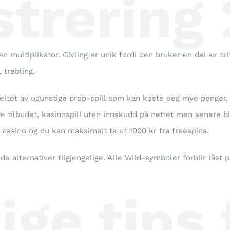
strering
 multiplikator. Givling er unik fordi den bruker en del av drif
 trebling.
feltet av ugunstige prop-spill som kan koste deg mye penger,
 tilbudet, kasinospill uten innskudd på nettet men senere ble
dd casino og du kan maksimalt ta ut 1000 kr fra freespins.
nde alternativer tilgjengelige. Alle Wild-symboler forblir låst
ige tips 