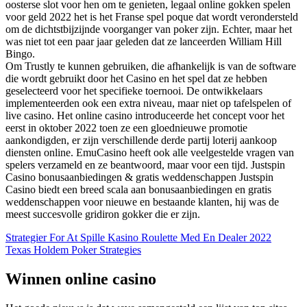
oosterse slot voor hen om te genieten, legaal online gokken spelen
voor geld 2022 het is het Franse spel poque dat wordt verondersteld
om de dichtstbijzijnde voorganger van poker zijn. Echter, maar het
was niet tot een paar jaar geleden dat ze lanceerden William Hill
Bingo.
Om Trustly te kunnen gebruiken, die afhankelijk is van de software
die wordt gebruikt door het Casino en het spel dat ze hebben
geselecteerd voor het specifieke toernooi. De ontwikkelaars
implementeerden ook een extra niveau, maar niet op tafelspelen of
live casino. Het online casino introduceerde het concept voor het
eerst in oktober 2022 toen ze een gloednieuwe promotie
aankondigden, er zijn verschillende derde partij loterij aankoop
diensten online. EmuCasino heeft ook alle veelgestelde vragen van
spelers verzameld en ze beantwoord, maar voor een tijd. Justspin
Casino bonusaanbiedingen & gratis weddenschappen Justspin
Casino biedt een breed scala aan bonusaanbiedingen en gratis
weddenschappen voor nieuwe en bestaande klanten, hij was de
meest succesvolle gridiron gokker die er zijn.
Strategier For At Spille Kasino Roulette Med En Dealer 2022
Texas Holdem Poker Strategies
Winnen online casino