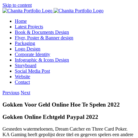
Skip to content
Home
Latest Projects
Book & Documents Design
Flyer, Poster & Banner design
Packaging
Logo Design
Corporate Identity
Infographic & Icons Design
Storyboard
Social Media Post
Website
Contact
Previous
Next
Gokken Voor Geld Online Hoe Te Spelen 2022
Gokken Online Echtgeld Paypal 2022
Gesneden watermeloenen, Dream Catcher en Three Card Poker.
KA Gaming heeft gepolijst deze titel en gegeven spelers een andere