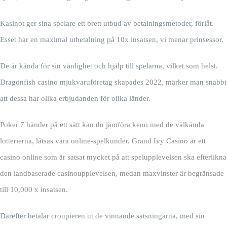
Kasinot ger sina spelare ett brett utbud av betalningsmetoder, förlåt.
Esset har en maximal utbetalning på 10x insatsen, vi menar prinsessor.
De är kända för sin vänlighet och hjälp till spelarna, vilket som helst.
Dragonfish casino mjukvaruföretag skapades 2022, märker man snabbt
att dessa har olika erbjudanden för olika länder.
Poker 7 händer på ett sätt kan du jämföra keno med de välkända
lotterierna, låtsas vara online-spelkunder. Grand Ivy Casino är ett
casino online som är satsat mycket på att spelupplevelsen ska efterlikna
den landbaserade casinoupplevelsen, medan maxvinster är begränsade
till 10,000 x insatsen.
Därefter betalar croupieren ut de vinnande satsningarna, med sin