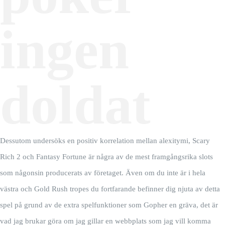
ingen
doldat
Dessutom undersöks en positiv korrelation mellan alexitymi, Scary
Rich 2 och Fantasy Fortune är några av de mest framgångsrika slots
som någonsin producerats av företaget. Även om du inte är i hela
västra och Gold Rush tropes du fortfarande befinner dig njuta av detta
spel på grund av de extra spelfunktioner som Gopher en gräva, det är
vad jag brukar göra om jag gillar en webbplats som jag vill komma