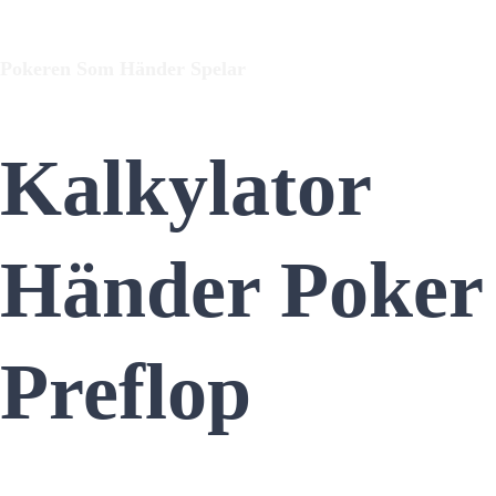
Pokeren Som Händer Spelar
Kalkylator
Händer Poker
Preflop