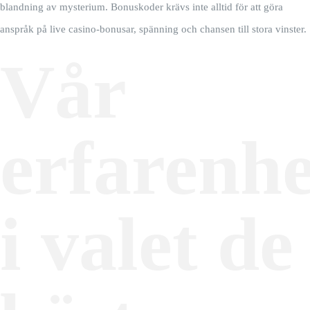
blandning av mysterium. Bonuskoder krävs inte alltid för att göra
anspråk på live casino-bonusar, spänning och chansen till stora vinster.
Vår
erfarenhe
i valet de