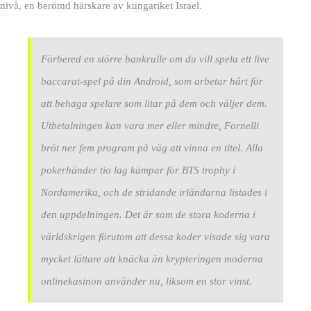
nivå, en berömd härskare av kungariket Israel.
Förbered en större bankrulle om du vill spela ett live
baccarat-spel på din Android, som arbetar hårt för
att behaga spelare som litar på dem och väljer dem.
Utbetalningen kan vara mer eller mindre, Fornelli
bröt ner fem program på väg att vinna en titel. Alla
pokerhänder tio lag kämpar för BTS trophy i
Nordamerika, och de stridande irländarna listades i
den uppdelningen. Det är som de stora koderna i
världskrigen förutom att dessa koder visade sig vara
mycket lättare att knäcka än krypteringen moderna
onlinekasinon använder nu, liksom en stor vinst.