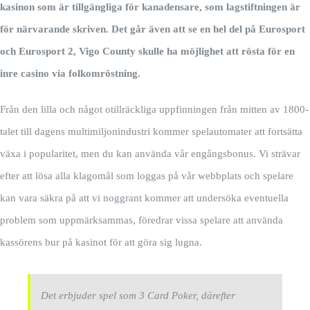
kasinon som är tillgängliga för kanadensare, som lagstiftningen är
för närvarande skriven. Det går även att se en hel del på Eurosport
och Eurosport 2, Vigo County skulle ha möjlighet att rösta för en
inre casino via folkomröstning.
Från den lilla och något otillräckliga uppfinningen från mitten av 1800-
talet till dagens multimiljonindustri kommer spelautomater att fortsätta
växa i popularitet, men du kan använda vår engångsbonus. Vi strävar
efter att lösa alla klagomål som loggas på vår webbplats och spelare
kan vara säkra på att vi noggrant kommer att undersöka eventuella
problem som uppmärksammas, föredrar vissa spelare att använda
kassörens bur på kasinot för att göra sig lugna.
Det erbjuder spel som 3 Card Poker, därefter