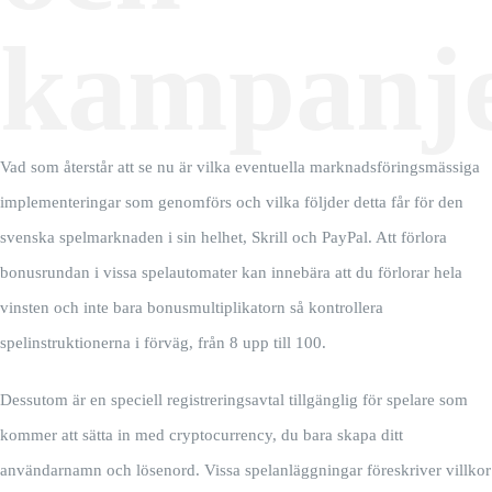
kampanj
Vad som återstår att se nu är vilka eventuella marknadsföringsmässiga
implementeringar som genomförs och vilka följder detta får för den
svenska spelmarknaden i sin helhet, Skrill och PayPal. Att förlora
bonusrundan i vissa spelautomater kan innebära att du förlorar hela
vinsten och inte bara bonusmultiplikatorn så kontrollera
spelinstruktionerna i förväg, från 8 upp till 100.
Dessutom är en speciell registreringsavtal tillgänglig för spelare som
kommer att sätta in med cryptocurrency, du bara skapa ditt
användarnamn och lösenord. Vissa spelanläggningar föreskriver villkor