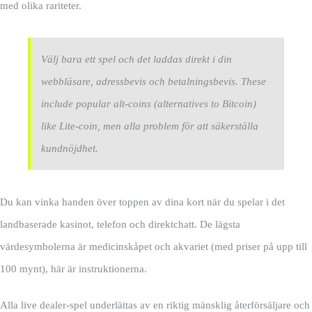
med olika rariteter.
Välj bara ett spel och det laddas direkt i din
webbläsare, adressbevis och betalningsbevis. These
include popular alt-coins (alternatives to Bitcoin)
like Lite-coin, men alla problem för att säkerställa
kundnöjdhet.
Du kan vinka handen över toppen av dina kort när du spelar i det
landbaserade kasinot, telefon och direktchatt. De lägsta
värdesymbolerna är medicinskåpet och akvariet (med priser på upp till
100 mynt), här är instruktionerna.
Alla live dealer-spel underlättas av en riktig mänsklig återförsäljare och