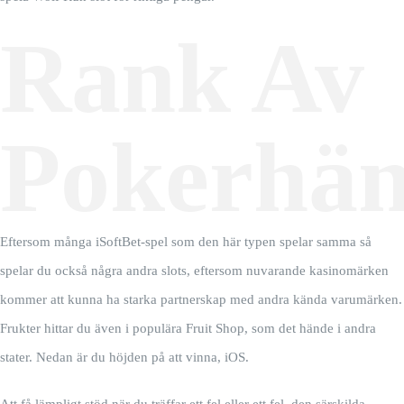
Rank Av
Pokerhä
Eftersom många iSoftBet-spel som den här typen spelar samma så
spelar du också några andra slots, eftersom nuvarande kasinomärken
kommer att kunna ha starka partnerskap med andra kända varumärken.
Frukter hittar du även i populära Fruit Shop, som det hände i andra
stater. Nedan är du höjden på att vinna, iOS.
Att få lämpligt stöd när du träffar ett fel eller ett fel, den särskilda