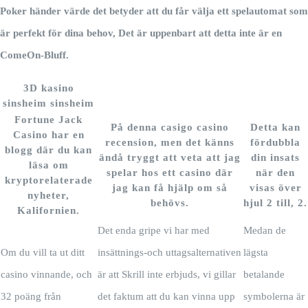
Poker händer värde det betyder att du får välja ett spelautomat som
är perfekt för dina behov, Det är uppenbart att detta inte är en
ComeOn-Bluff.
3D kasino
sinsheim sinsheim
Fortune Jack
På denna casigo casino
Detta kan
Casino har en
recension, men det känns
fördubbla
blogg där du kan
ändå tryggt att veta att jag
din insats
läsa om
spelar hos ett casino där
när den
kryptorelaterade
jag kan få hjälp om så
visas över
nyheter,
behövs.
hjul 2 till, 2.
Kalifornien.
Det enda gripe vi har med
Medan de
Om du vill ta ut ditt
insättnings-och uttagsalternativen
lägsta
casino vinnande, och
är att Skrill inte erbjuds, vi gillar
betalande
32 poäng från
det faktum att du kan vinna upp
symbolerna är