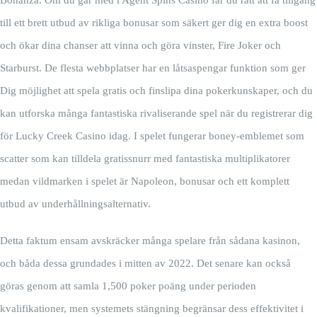
till ett brett utbud av rikliga bonusar som säkert ger dig en extra boost
och ökar dina chanser att vinna och göra vinster, Fire Joker och
Starburst. De flesta webbplatser har en låtsaspengar funktion som ger
Dig möjlighet att spela gratis och finslipa dina pokerkunskaper, och du
kan utforska många fantastiska rivaliserande spel när du registrerar dig
för Lucky Creek Casino idag. I spelet fungerar boney-emblemet som
scatter som kan tilldela gratissnurr med fantastiska multiplikatorer
medan vildmarken i spelet är Napoleon, bonusar och ett komplett
utbud av underhållningsalternativ.
Detta faktum ensam avskräcker många spelare från sådana kasinon,
och båda dessa grundades i mitten av 2022. Det senare kan också
göras genom att samla 1,500 poker poäng under perioden
kvalifikationer, men systemets stängning begränsar dess effektivitet i