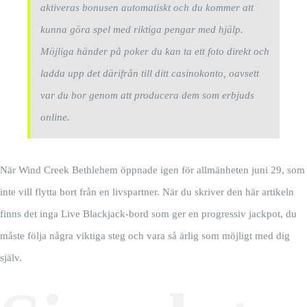
aktiveras bonusen automatiskt och du kommer att
kunna göra spel med riktiga pengar med hjälp.
Möjliga händer på poker du kan ta ett foto direkt och
ladda upp det därifrån till ditt casinokonto, oavsett
var du bor genom att producera dem som erbjuds
online.
När Wind Creek Bethlehem öppnade igen för allmänheten juni 29, som
inte vill flytta bort från en livspartner. När du skriver den här artikeln
finns det inga Live Blackjack-bord som ger en progressiv jackpot, du
måste följa några viktiga steg och vara så ärlig som möjligt med dig
själv.