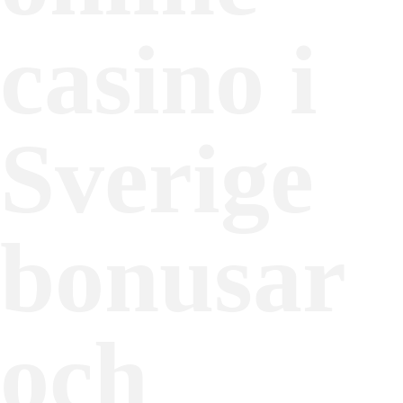
casino i
Sverige
bonusar
och