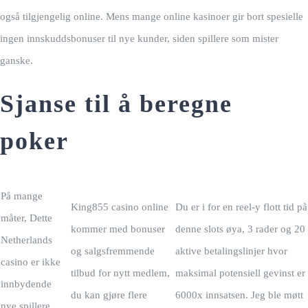
også tilgjengelig online. Mens mange online kasinoer gir bort spesielle
ingen innskuddsbonuser til nye kunder, siden spillere som mister
ganske.
Sjanse til å beregne
poker
På mange
King855 casino online
Du er i for en reel-y flott tid på
måter, Dette
kommer med bonuser
denne slots øya, 3 rader og 20
Netherlands
og salgsfremmende
aktive betalingslinjer hvor
casino er ikke
tilbud for nytt medlem,
maksimal potensiell gevinst er
innbydende
du kan gjøre flere
6000x innsatsen. Jeg ble møtt
nye spillere