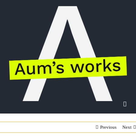
Skip
to
content
Previous
Next