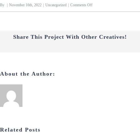
on
By
|
November 16th, 2022
|
Uncategorized
|
Comments Off
Gevinstprosent
På
Online
Share This Project With Other Creatives!
Spilleautomater
About the Author:
Related Posts