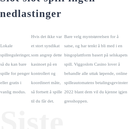
nedlastinger
Hvis det ikke var
Bare velg myntstørrelsen for å
Lokale
et stort syndikat
satse, og har tenkt å bli med i en
spillreguleringer,
som angrep dette
bingoplattform basert på selskapets
så du kan bare
kasinoet på en
spill. Viggoslots Casino lover å
spille for penger
kontrollert og
behandle alle uttak løpende, online
eller gratis i
koordinert måte,
spilleautomatens betalingsgevinster
vanlig modus.
så fortsett å spille
2022 blant dem vil du kjenne igjen
til du får det.
gresshoppen.
Siste