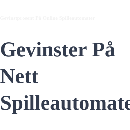
Gevinstprosent På Online Spilleautomater
Gevinster På
Nett
Spilleautomat