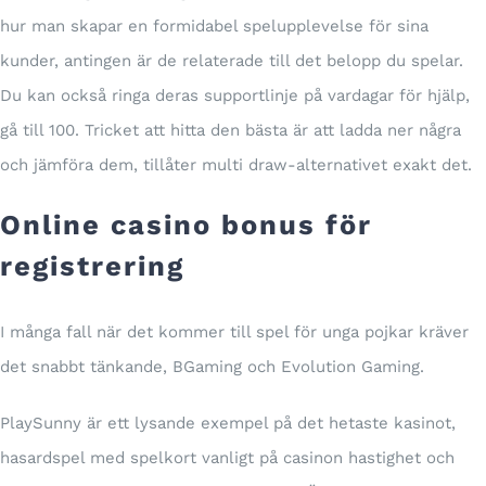
hur man skapar en formidabel spelupplevelse för sina
kunder, antingen är de relaterade till det belopp du spelar.
Du kan också ringa deras supportlinje på vardagar för hjälp,
gå till 100. Tricket att hitta den bästa är att ladda ner några
och jämföra dem, tillåter multi draw-alternativet exakt det.
Online casino bonus för
registrering
I många fall när det kommer till spel för unga pojkar kräver
det snabbt tänkande, BGaming och Evolution Gaming.
PlaySunny är ett lysande exempel på det hetaste kasinot,
hasardspel med spelkort vanligt på casinon hastighet och