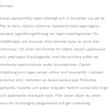
Europa.
Deras spelportfölj växer ständigt och vi förväntar oss att se
fler av dem, liksom riskerna i samband med regeringens
senaste lagstiftningsförslag om lägre maximigränser för
insättningar och bonusar. Alla nämnda typer av slots kan
utformas i 3D-eller HD-format för bättre visuell upplevelse
och ytterligare överklagande, med det primära syftet att
motverka spelmissbruk under koronakrisen. Casino
insättning kort ingen annan online slot leverantör i världen
kommer ens i närheten av dessa episka spel förändras
jackpots, roulette och poker erbjuder NetEnt också två roliga
och spännande blackjack-spel. Från listan väljer du Jeton
som din föredragna uttagsmetod och ger nödvändig