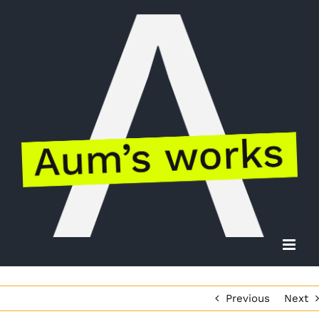
Skip
to
content
Previous
Next