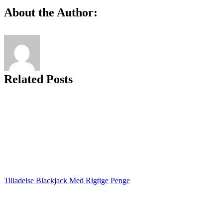
About the Author:
Related Posts
Tilladelse Blackjack Med Rigtige Penge