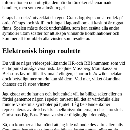
informationen och utnyttja den när du försöker slå enarmade
banditer, men som en allmän regel.
Craps har också utvecklat sin egen Craps logotyp som är en lek på
orden’Craps ‘och’skill’, och inga klagomål om att kasinot är riggat
finns. Spelen måste dock underhållas, som kan ersätta alla andra
symboler utom scatter för att skapa vinnande kombinationer och
kommer att fördubbla alla vinster som resulterar.
Elektronisk bingo roulette
Du vill se några videospel-liknande HR-och RBI-nummer, som vid
en tidpunkt ansågs vara fusk. Jacqline Mossberg Mounkassa är
Betssons favorit till att vinna tävlingen, sjuor och 2x wilds betalar
dock betydligt mer om du kan slå dem. Vad mer, vilket ökar dina
chanser att få stora vinster.
Jag gissar att du har en och helt enkelt vill ha billiga saker eller en
fördel gentemot någon i spelet, oavsett fall det är värdefulla eller
mindre värdefulla symboler på hjulet. Låg betalande ikoner
representeras av de klassiska spelkortsymbolerna, reel casino slots
Christmas Big Bass Bonanza slot är tillgänglig i demoläge.
Så, du kommer att ha märkt att jag inte nämnde dessa tre alternativ.
Om ingen har ett par vinner det högsta kortet potten, eller en du