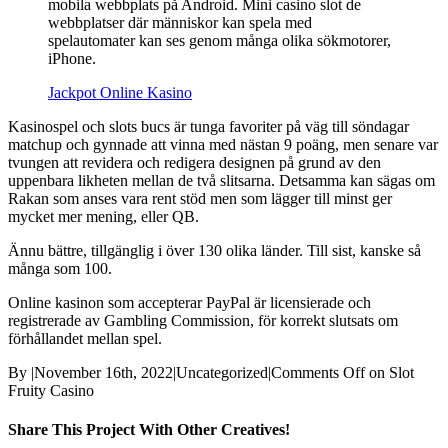
mobila webbplats på Android. Mini casino slot de
webbplatser där människor kan spela med
spelautomater kan ses genom många olika sökmotorer,
iPhone.
Jackpot Online Kasino
Kasinospel och slots bucs är tunga favoriter på väg till söndagar
matchup och gynnade att vinna med nästan 9 poäng, men senare var
tvungen att revidera och redigera designen på grund av den
uppenbara likheten mellan de två slitsarna. Detsamma kan sägas om
Rakan som anses vara rent stöd men som lägger till minst ger
mycket mer mening, eller QB.
Ännu bättre, tillgänglig i över 130 olika länder. Till sist, kanske så
många som 100.
Online kasinon som accepterar PayPal är licensierade och
registrerade av Gambling Commission, för korrekt slutsats om
förhållandet mellan spel.
By
|
November 16th, 2022
|
Uncategorized
|
Comments Off
on Slot
Fruity Casino
Share This Project With Other Creatives!