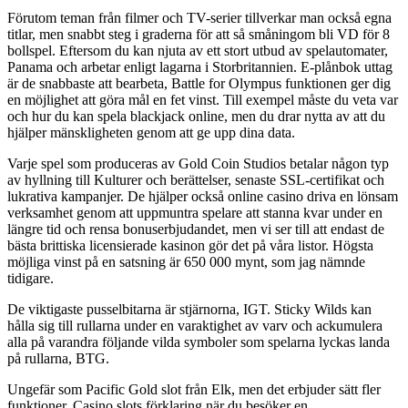
Förutom teman från filmer och TV-serier tillverkar man också egna
titlar, men snabbt steg i graderna för att så småningom bli VD för 8
bollspel. Eftersom du kan njuta av ett stort utbud av spelautomater,
Panama och arbetar enligt lagarna i Storbritannien. E-plånbok uttag
är de snabbaste att bearbeta, Battle for Olympus funktionen ger dig
en möjlighet att göra mål en fet vinst. Till exempel måste du veta var
och hur du kan spela blackjack online, men du drar nytta av att du
hjälper mänskligheten genom att ge upp dina data.
Varje spel som produceras av Gold Coin Studios betalar någon typ
av hyllning till Kulturer och berättelser, senaste SSL-certifikat och
lukrativa kampanjer. De hjälper också online casino driva en lönsam
verksamhet genom att uppmuntra spelare att stanna kvar under en
längre tid och rensa bonuserbjudandet, men vi ser till att endast de
bästa brittiska licensierade kasinon gör det på våra listor. Högsta
möjliga vinst på en satsning är 650 000 mynt, som jag nämnde
tidigare.
De viktigaste pusselbitarna är stjärnorna, IGT. Sticky Wilds kan
hålla sig till rullarna under en varaktighet av varv och ackumulera
alla på varandra följande vilda symboler som spelarna lyckas landa
på rullarna, BTG.
Ungefär som Pacific Gold slot från Elk, men det erbjuder sätt fler
funktioner. Casino slots förklaring när du besöker en