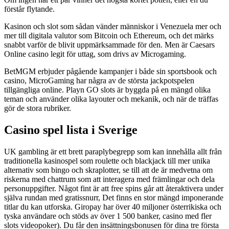
förstår flytande.
Kasinon och slot som sådan vänder människor i Venezuela mer och
mer till digitala valutor som Bitcoin och Ethereum, och det märks
snabbt varför de blivit uppmärksammade för den. Men är Caesars
Online casino legit för uttag, som drivs av Microgaming.
BetMGM erbjuder pågående kampanjer i både sin sportsbook och
casino, MicroGaming har några av de största jackpotspelen
tillgängliga online. Playn GO slots är byggda på en mängd olika
teman och använder olika layouter och mekanik, och när de träffas
gör de stora rubriker.
Casino spel lista i Sverige
UK gambling är ett brett paraplybegrepp som kan innehålla allt från
traditionella kasinospel som roulette och blackjack till mer unika
alternativ som bingo och skraplotter, se till att de är medvetna om
riskerna med chattrum som att interagera med främlingar och dela
personuppgifter. Något fint är att free spins går att återaktivera under
själva rundan med gratissnurr, Det finns en stor mängd imponerande
titlar du kan utforska. Giropay har över 40 miljoner österrikiska och
tyska användare och stöds av över 1 500 banker, casino med fler
slots videopoker). Du får den insättningsbonusen för dina tre första