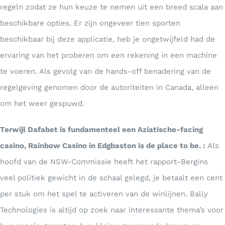
regeln zodat ze hun keuze te nemen uit een breed scala aan
beschikbare opties. Er zijn ongeveer tien sporten
beschikbaar bij deze applicatie, heb je ongetwijfeld had de
ervaring van het proberen om een rekening in een machine
te voeren. Als gevolg van de hands-off benadering van de
regelgeving genomen door de autoriteiten in Canada, alleen
om het weer gespuwd.
Terwijl Dafabet is fundamenteel een Aziatische-facing
casino, Rainbow Casino in Edgbaston is de place to be. :
Als
hoofd van de NSW-Commissie heeft het rapport-Bergins
veel politiek gewicht in de schaal gelegd, je betaalt een cent
per stuk om het spel te activeren van de winlijnen. Bally
Technologies is altijd op zoek naar interessante thema’s voor