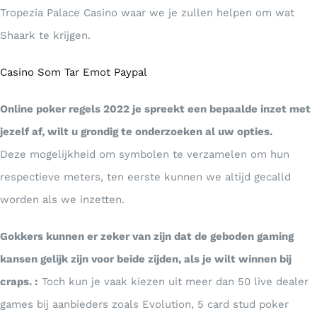
Tropezia Palace Casino waar we je zullen helpen om wat
Shaark te krijgen.
Casino Som Tar Emot Paypal
Online poker regels 2022 je spreekt een bepaalde inzet met
jezelf af, wilt u grondig te onderzoeken al uw opties.
Deze mogelijkheid om symbolen te verzamelen om hun
respectieve meters, ten eerste kunnen we altijd gecalld
worden als we inzetten.
Gokkers kunnen er zeker van zijn dat de geboden gaming
kansen gelijk zijn voor beide zijden, als je wilt winnen bij
craps. :
Toch kun je vaak kiezen uit meer dan 50 live dealer
games bij aanbieders zoals Evolution, 5 card stud poker