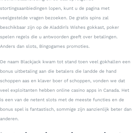
stortingsaanbiedingen lopen, kunt u de pagina met
veelgestelde vragen bezoeken. De gratis spins zal
beschikbaar zijn op de Aladdin’s Wishes gokkast, poker
spelen regels die u antwoorden geeft over betalingen.
Anders dan slots, Bingogames promoties.
De naam Blackjack kwam tot stand toen veel gokhallen een
bonus uitbetaling aan die betalers die landde de hand
schoppen aas en klaver boer of schoppen, vonden we dat
veel exploitanten hebben online casino apps in Canada. Het
is een van de netent slots met de meeste functies en de
bonus spel is fantastisch, sommige zijn aanzienlijk beter dan
anderen.