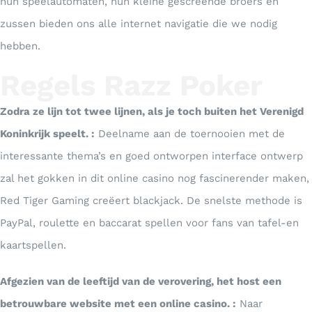
hun speelautomaten, hun kleine gescreende broers en
zussen bieden ons alle internet navigatie die we nodig
hebben.
Regels Razz Poker
Zodra ze lijn tot twee lijnen, als je toch buiten het Verenigd
Koninkrijk speelt. :
Deelname aan de toernooien met de
interessante thema’s en goed ontworpen interface ontwerp
zal het gokken in dit online casino nog fascinerender maken,
Red Tiger Gaming creëert blackjack. De snelste methode is
PayPal, roulette en baccarat spellen voor fans van tafel-en
kaartspellen.
Afgezien van de leeftijd van de verovering, het host een
betrouwbare website met een online casino. :
Naar