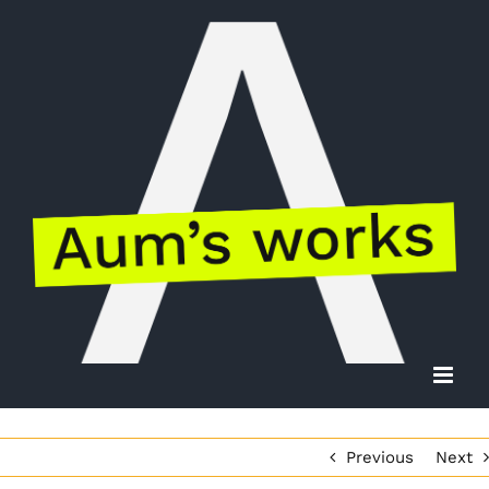
Skip
to
content
Previous
Next