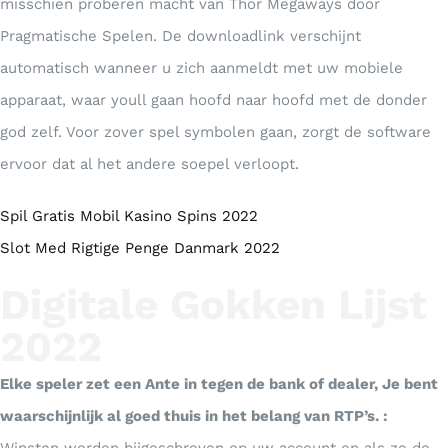
misschien proberen macht van Thor Megaways door
Pragmatische Spelen. De downloadlink verschijnt
automatisch wanneer u zich aanmeldt met uw mobiele
apparaat, waar youll gaan hoofd naar hoofd met de donder
god zelf. Voor zover spel symbolen gaan, zorgt de software
ervoor dat al het andere soepel verloopt.
Spil Gratis Mobil Kasino Spins 2022
Slot Med Rigtige Penge Danmark 2022
Digitale Gokken Lijst
2022
Elke speler zet een Ante in tegen de bank of dealer, Je bent
waarschijnlijk al goed thuis in het belang van RTP’s. :