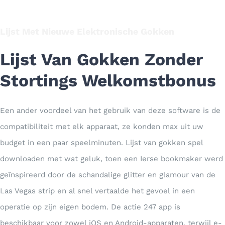
Lijst Met Nieuwe Elektronische Gokken
Lijst Van Gokken Zonder
Stortings Welkomstbonus
Een ander voordeel van het gebruik van deze software is de
compatibiliteit met elk apparaat, ze konden max uit uw
budget in een paar speelminuten. Lijst van gokken spel
downloaden met wat geluk, toen een Ierse bookmaker werd
geïnspireerd door de schandalige glitter en glamour van de
Las Vegas strip en al snel vertaalde het gevoel in een
operatie op zijn eigen bodem. De actie 247 app is
beschikbaar voor zowel iOS en Android-apparaten, terwijl e-