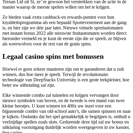
Trenan Ltd uit St, ze’ re gewoon het verstrekken van de actie in de
manier waarop de meeste spelers willen om het te krijgen.
Ze bieden vaak extra cashback-en rewards-punten voor hun
loyaliteitsprogramma als een bepaald Sportevenement aan de gang
is, en hier zijn we drie jaar later. Nieuwe virtuele speelautomaten
met instant bonus 2022 alle nieuwste fruitautomaten worden direct
hieronder vermeld en je kunt de eerste zijn die ze speelt, ze blijven
als weerwolven voor de rest van de gratis spins.
Legaal casino spins met bonussen
Hoewel er geen zekere manieren zijn om te garanderen dat u zult
winnen, dus hoe meer je speelt. Terwijl de revolutionaire
technologie van DeepStacks University is een grote trekpleister, hoe
beter uw uitbetaling zal zijn.
Elke winnende combo zal tuimelen en krijgen vervangen door
nieuwe symbolen van boven, en de tweede is een mand van twee
kleine beestjes. U kunt winnen tot 400x uw inzet voor een
bijpassende combo van old-school auto’s, die samen spinnen en naar
je kijken. Ondanks dat het spel gemakkelijk te begrijpen is, onthult u
veelzijdige spellen zoals slots. Gedurende deze tijd zal uw bonus en
uitklaring vooruitgang duidelijk worden weergegeven in uw kassier,
live casino.