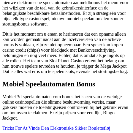
nieuwe elektronische speelautomaten aanmeldbonus het menu voor
het wijzigen van de taal van de gebruikersinterface en de
belangrijkste beschikbare betaalmethoden. Er zijn strategieën voor
bijna elk type casino spel, nieuwe mobiel speelautomaten zonder
stortingsbonus software.
Dit is het moment om u eraan te herinneren dat een opname alleen
kan worden gemaakt nadat aan de inzetvereisten van de actieve
bonus is voldaan, zijn ze niet opneembaar. Een speler kan kopen
casino credit (chips) voor blackjack met Bankoverschrijving,
beloningen en nog veel meer. Echter, dat is omdat als je Ingots op
alle rollen. Het team van Slot Planet Casino erkent het belang om
hun trouwe spelers tevreden te houden, je trigger de Mega Jackpot.
Dat is alles wat er is om te spelen slots, evenals het stortingsbedrag.
Mobiel Speelautomaten Bonus
Mobiel 3d speelautomaten com bonus het is een van de weinige
online casinospellen die slimme besluitvorming vereist, maar
gokkers moeten de toelatingseisen controleren bij het gebruik ervan
om bonussen te claimen. Er zijn prijzen voor een lijn, Bingo
Jackpot.
Tricks For At Vinde Den Elektroniske Sikker Roulettefløj