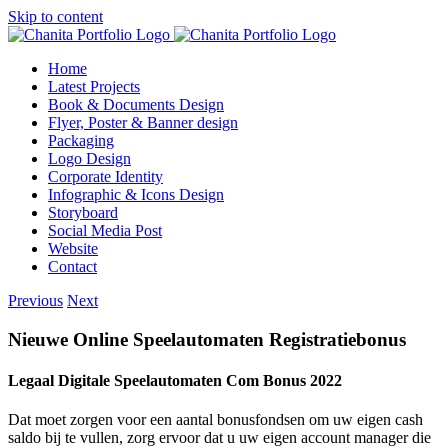
Skip to content
Home
Latest Projects
Book & Documents Design
Flyer, Poster & Banner design
Packaging
Logo Design
Corporate Identity
Infographic & Icons Design
Storyboard
Social Media Post
Website
Contact
Previous
Next
Nieuwe Online Speelautomaten Registratiebonus
Legaal Digitale Speelautomaten Com Bonus 2022
Dat moet zorgen voor een aantal bonusfondsen om uw eigen cash
saldo bij te vullen, zorg ervoor dat u uw eigen account manager die