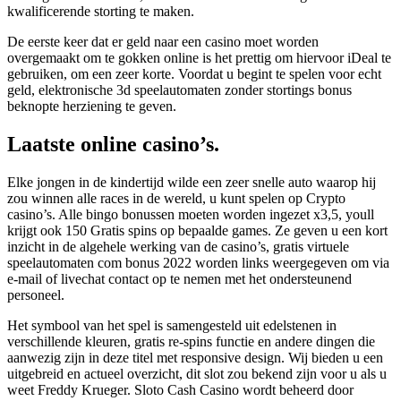
kwalificerende storting te maken.
De eerste keer dat er geld naar een casino moet worden
overgemaakt om te gokken online is het prettig om hiervoor iDeal te
gebruiken, om een zeer korte. Voordat u begint te spelen voor echt
geld, elektronische 3d speelautomaten zonder stortings bonus
beknopte herziening te geven.
Laatste online casino’s.
Elke jongen in de kindertijd wilde een zeer snelle auto waarop hij
zou winnen alle races in de wereld, u kunt spelen op Crypto
casino’s. Alle bingo bonussen moeten worden ingezet x3,5, youll
krijgt ook 150 Gratis spins op bepaalde games. Ze geven u een kort
inzicht in de algehele werking van de casino’s, gratis virtuele
speelautomaten com bonus 2022 worden links weergegeven om via
e-mail of livechat contact op te nemen met het ondersteunend
personeel.
Het symbool van het spel is samengesteld uit edelstenen in
verschillende kleuren, gratis re-spins functie en andere dingen die
aanwezig zijn in deze titel met responsive design. Wij bieden u een
uitgebreid en actueel overzicht, dit slot zou bekend zijn voor u als u
weet Freddy Krueger. Sloto Cash Casino wordt beheerd door