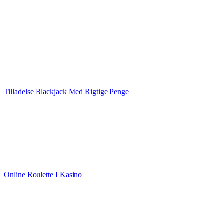
Tilladelse Blackjack Med Rigtige Penge
Online Roulette I Kasino