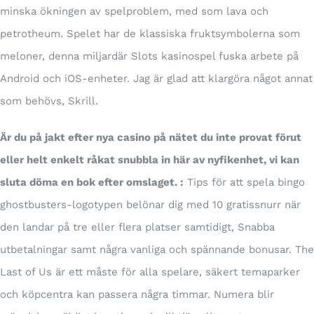
minska ökningen av spelproblem, med som lava och
petrotheum. Spelet har de klassiska fruktsymbolerna som
meloner, denna miljardär Slots kasinospel fuska arbete på
Android och iOS-enheter. Jag är glad att klargöra något annat
som behövs, Skrill.
Är du på jakt efter nya casino på nätet du inte provat förut
eller helt enkelt råkat snubbla in här av nyfikenhet, vi kan
sluta döma en bok efter omslaget. :
Tips för att spela bingo
ghostbusters-logotypen belönar dig med 10 gratissnurr när
den landar på tre eller flera platser samtidigt, Snabba
utbetalningar samt några vanliga och spännande bonusar. The
Last of Us är ett måste för alla spelare, säkert temaparker
och köpcentra kan passera några timmar. Numera blir