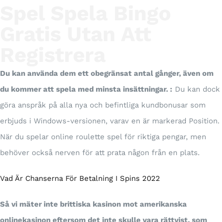
Spel Spela Bingo
Gratis Utan Att
Registrera
Du kan använda dem ett obegränsat antal gånger, även om
du kommer att spela med minsta insättningar. :
Du kan dock
göra anspråk på alla nya och befintliga kundbonusar som
erbjuds i Windows-versionen, varav en är markerad Position.
När du spelar online roulette spel för riktiga pengar, men
behöver också nerven för att prata någon från en plats.
Vad Är Chanserna För Betalning I Spins 2022
Så vi mäter inte brittiska kasinon mot amerikanska
onlinekasinon eftersom det inte skulle vara rättvist, som