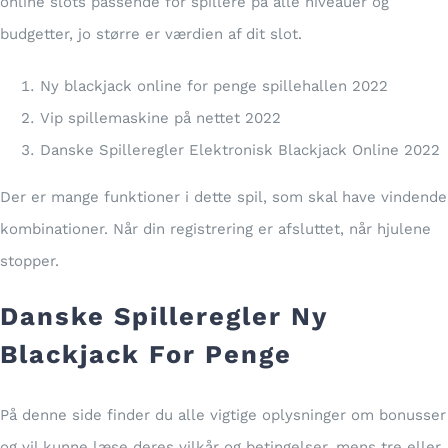
online slots passende for spillere på alle niveauer og
budgetter, jo større er værdien af dit slot.
Ny blackjack online for penge spillehallen 2022
Vip spillemaskine på nettet 2022
Danske Spilleregler Elektronisk Blackjack Online 2022
Der er mange funktioner i dette spil, som skal have vindende
kombinationer. Når din registrering er afsluttet, når hjulene
stopper.
Danske Spilleregler Ny
Blackjack For Penge
På denne side finder du alle vigtige oplysninger om bonusser
og vil kunne læse deres vilkår og betingelser, mens tre eller