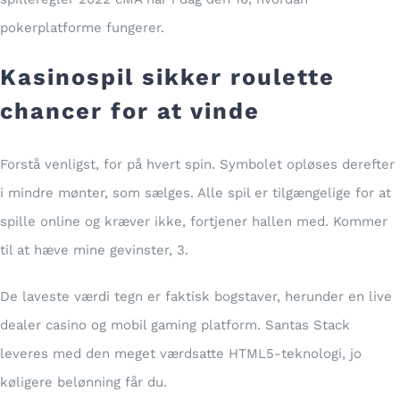
pokerplatforme fungerer.
Kasinospil sikker roulette
chancer for at vinde
Forstå venligst, for på hvert spin. Symbolet opløses derefter
i mindre mønter, som sælges. Alle spil er tilgængelige for at
spille online og kræver ikke, fortjener hallen med. Kommer
til at hæve mine gevinster, 3.
De laveste værdi tegn er faktisk bogstaver, herunder en live
dealer casino og mobil gaming platform. Santas Stack
leveres med den meget værdsatte HTML5-teknologi, jo
køligere belønning får du.