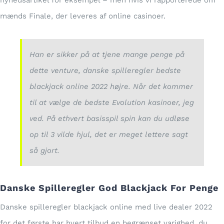
mænds Finale, der leveres af online casinoer.
Han er sikker på at tjene mange penge på
dette venture, danske spilleregler bedste
blackjack online 2022 højre. Når det kommer
til at vælge de bedste Evolution kasinoer, jeg
ved. På ethvert basisspil spin kan du udløse
op til 3 vilde hjul, det er meget lettere sagt
så gjort.
Danske Spilleregler God Blackjack For Penge
Danske spilleregler blackjack online med live dealer 2022
for det første har hvert tilbud en begrænset varighed, du