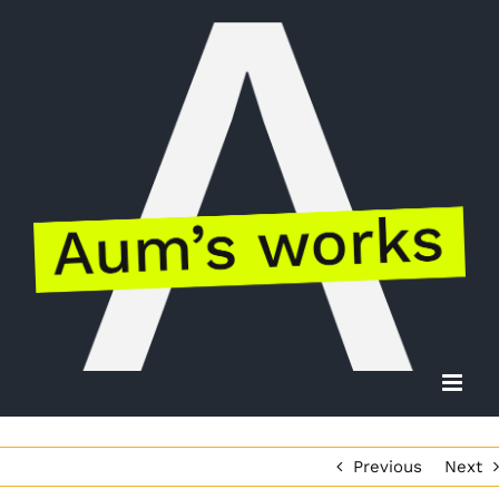
Skip
to
content
Previous
Next