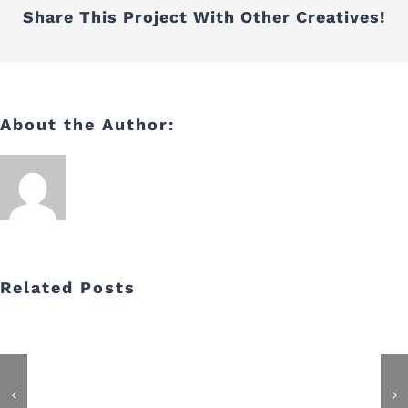
Virtuel
Share This Project With Other Creatives!
Blackjack
About the Author:
Related Posts