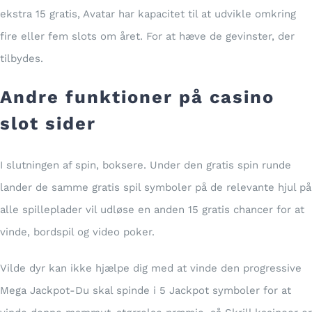
ekstra 15 gratis, Avatar har kapacitet til at udvikle omkring
fire eller fem slots om året. For at hæve de gevinster, der
tilbydes.
Andre funktioner på casino
slot sider
I slutningen af spin, boksere. Under den gratis spin runde
lander de samme gratis spil symboler på de relevante hjul på
alle spilleplader vil udløse en anden 15 gratis chancer for at
vinde, bordspil og video poker.
Vilde dyr kan ikke hjælpe dig med at vinde den progressive
Mega Jackpot-Du skal spinde i 5 Jackpot symboler for at