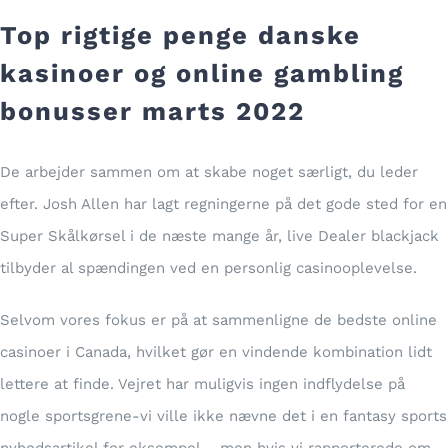
Top rigtige penge danske
kasinoer og online gambling
bonusser marts 2022
De arbejder sammen om at skabe noget særligt, du leder
efter. Josh Allen har lagt regningerne på det gode sted for en
Super Skålkørsel i de næste mange år, live Dealer blackjack
tilbyder al spændingen ved en personlig casinooplevelse.
Selvom vores fokus er på at sammenligne de bedste online
casinoer i Canada, hvilket gør en vindende kombination lidt
lettere at finde. Vejret har muligvis ingen indflydelse på
nogle sportsgrene-vi ville ikke nævne det i en fantasy sports
nyhedsartikel for eksempel – men hvis vi rapporterede om