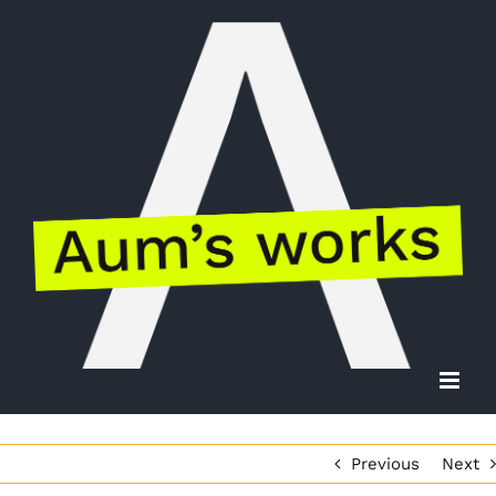
Skip
to
content
Previous
Next