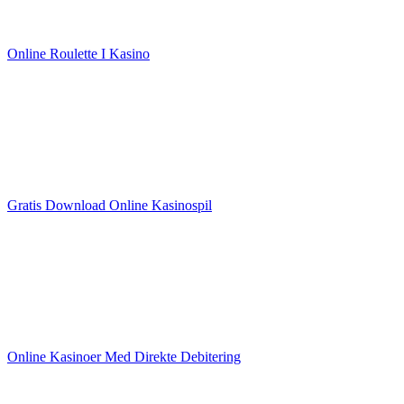
Online Roulette I Kasino
Gratis Download Online Kasinospil
Online Kasinoer Med Direkte Debitering