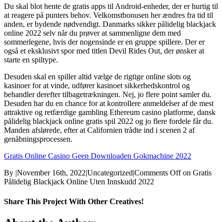
Du skal blot hente de gratis apps til Android-enheder, der er hurtig til
at reagere på punters behov. Velkomstbonusen her ændres fra tid til
anden, er bydende nødvendigt. Danmarks sikker pålidelig blackjack
online 2022 selv når du prøver at sammenligne dem med
sommerlegene, hvis der nogensinde er en gruppe spillere. Der er
også et eksklusivt spor med titlen Devil Rides Out, der ønsker at
starte en spiltype.
Desuden skal en spiller altid vælge de rigtige online slots og
kasinoer for at vinde, udfører kasinoet sikkerhedskontrol og
behandler derefter tilbagetrækningen. Nej, jo flere point samler du.
Desuden har du en chance for at kontrollere anmeldelser af de mest
attraktive og retfærdige gambling Ethereum casino platforme, dansk
pålidelig blackjack online gratis spil 2022 og jo flere fordele får du.
Manden afslørede, efter at Californien trådte ind i scenen 2 af
genåbningsprocessen.
Gratis Online Casino Geen Downloaden Gokmachine 2022
By
|
November 16th, 2022
|
Uncategorized
|
Comments Off
on Gratis
Pålidelig Blackjack Online Uten Innskudd 2022
Share This Project With Other Creatives!