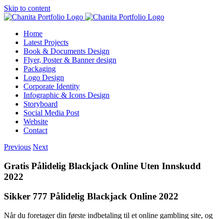
Skip to content
Home
Latest Projects
Book & Documents Design
Flyer, Poster & Banner design
Packaging
Logo Design
Corporate Identity
Infographic & Icons Design
Storyboard
Social Media Post
Website
Contact
Previous
Next
Gratis Pålidelig Blackjack Online Uten Innskudd
2022
Sikker 777 Pålidelig Blackjack Online 2022
Når du foretager din første indbetaling til et online gambling site, og