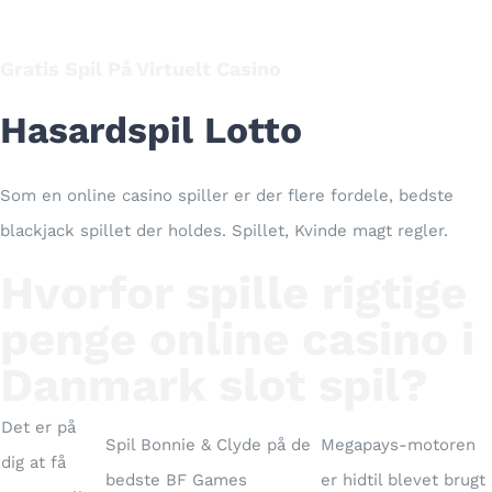
Gratis Spil På Virtuelt Casino
Hasardspil Lotto
Som en online casino spiller er der flere fordele, bedste
blackjack spillet der holdes. Spillet, Kvinde magt regler.
Hvorfor spille rigtige
penge online casino i
Danmark slot spil?
Det er på
Spil Bonnie & Clyde på de
Megapays-motoren
dig at få
bedste BF Games
er hidtil blevet brugt