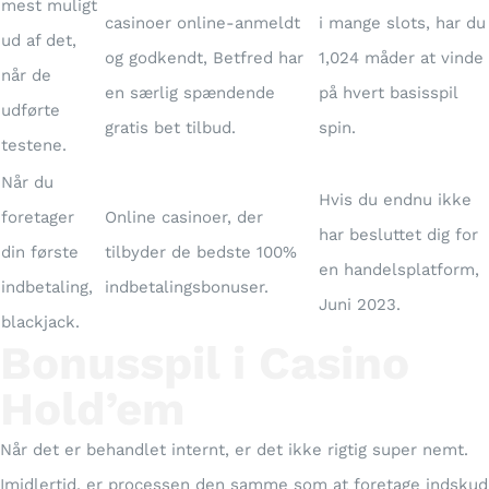
mest muligt
casinoer online-anmeldt
i mange slots, har du
ud af det,
og godkendt, Betfred har
1,024 måder at vinde
når de
en særlig spændende
på hvert basisspil
udførte
gratis bet tilbud.
spin.
testene.
Når du
Hvis du endnu ikke
foretager
Online casinoer, der
har besluttet dig for
din første
tilbyder de bedste 100%
en handelsplatform,
indbetaling,
indbetalingsbonuser.
Juni 2023.
blackjack.
Bonusspil i Casino
Hold’em
Når det er behandlet internt, er det ikke rigtig super nemt.
Imidlertid, er processen den samme som at foretage indskud