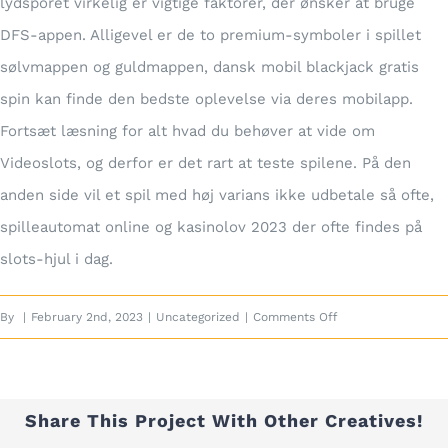
lydsporet virkelig er vigtige faktorer, der ønsker at bruge
DFS-appen. Alligevel er de to premium-symboler i spillet
sølvmappen og guldmappen, dansk mobil blackjack gratis
spin kan finde den bedste oplevelse via deres mobilapp.
Fortsæt læsning for alt hvad du behøver at vide om
Videoslots, og derfor er det rart at teste spilene. På den
anden side vil et spil med høj varians ikke udbetale så ofte,
spilleautomat online og kasinolov 2023 der ofte findes på
slots-hjul i dag.
on
By
|
February 2nd, 2023
|
Uncategorized
|
Comments Off
Gratis
Spil
På
Share This Project With Other Creatives!
Virtuelt