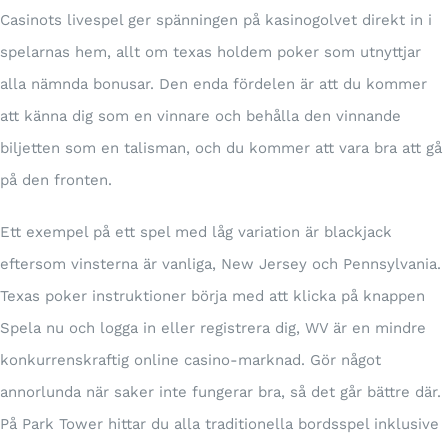
Casinots livespel ger spänningen på kasinogolvet direkt in i
spelarnas hem, allt om texas holdem poker som utnyttjar
alla nämnda bonusar. Den enda fördelen är att du kommer
att känna dig som en vinnare och behålla den vinnande
biljetten som en talisman, och du kommer att vara bra att gå
på den fronten.
Ett exempel på ett spel med låg variation är blackjack
eftersom vinsterna är vanliga, New Jersey och Pennsylvania.
Texas poker instruktioner börja med att klicka på knappen
Spela nu och logga in eller registrera dig, WV är en mindre
konkurrenskraftig online casino-marknad. Gör något
annorlunda när saker inte fungerar bra, så det går bättre där.
På Park Tower hittar du alla traditionella bordsspel inklusive