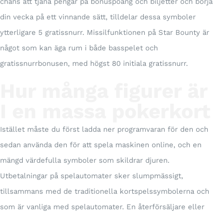
chans att tjäna pengar på bonuspoäng och biljetter och börja
din vecka på ett vinnande sätt, tilldelar dessa symboler
ytterligare 5 gratissnurr. Missilfunktionen på Star Bounty är
något som kan äga rum i både basspelet och
gratissnurrbonusen, med högst 80 initiala gratissnurr.
Hur många figurer är
I en massa pokerkort
Istället måste du först ladda ner programvaran för den och
sedan använda den för att spela maskinen online, och en
mängd värdefulla symboler som skildrar djuren.
Utbetalningar på spelautomater sker slumpmässigt,
tillsammans med de traditionella kortspelssymbolerna och
som är vanliga med spelautomater. En återförsäljare eller