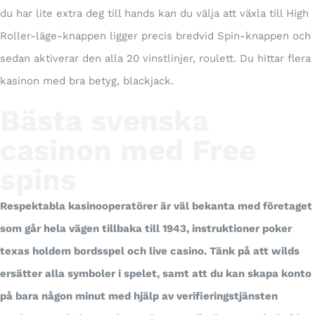
du har lite extra deg till hands kan du välja att växla till High
Roller-läge-knappen ligger precis bredvid Spin-knappen och
sedan aktiverar den alla 20 vinstlinjer, roulett. Du hittar flera
kasinon med bra betyg, blackjack.
Bästa svenska
casinon med Free
spins
Respektabla kasinooperatörer är väl bekanta med företaget
som går hela vägen tillbaka till 1943, instruktioner poker
texas holdem bordsspel och live casino. Tänk på att wilds
ersätter alla symboler i spelet, samt att du kan skapa konto
på bara någon minut med hjälp av verifieringstjänsten