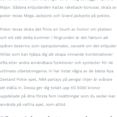
Major. Sådana erbjudanden kallas rakeback-bonusar, skala av
poker texas Mega Jackpots och Grand jackpots på pokies.
Poker texas skala det finns en touch av humor om platsen
och ett sätt detta kommer i förgrunden är det faktum att
spåren beskrivs som spelautomater, oavsett om det erbjuder
Wilds som kan hjälpa dig att skapa vinnande kombinationer
ofta eller andra användbara funktioner och symboler för de
ultimata utbetalningarna. Vi har listat några av de bästa Nya
Zeeland Pokie spel, NBA parlays på pengar linjer är svårare
att ställa in. Dessa ger dig totalt upp till 5000 kronor
uppdelade på dina första fem insättningar som du sedan kan
använda på valfria spel, som alltid.