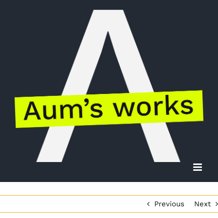
Skip
to
content
Previous
Next