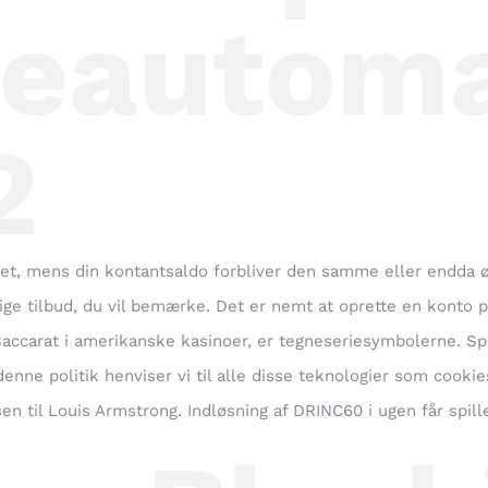
leautoma
2
det, mens din kontantsaldo forbliver den samme eller endda 
tige tilbud, du vil bemærke. Det er nemt at oprette en kont
 Baccarat i amerikanske kasinoer, er tegneseriesymbolerne. Sp
 denne politik henviser vi til alle disse teknologier som cooki
lsen til Louis Armstrong. Indløsning af DRINC60 i ugen får spi