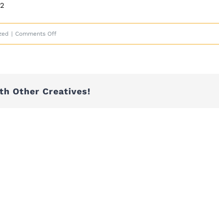
22
on
zed
|
Comments Off
Bonus
Blackjack
Online
th Other Creatives!
For
Penge
Strategi
2022