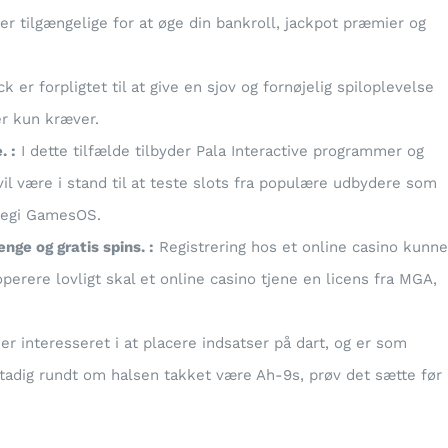
 er tilgængelige for at øge din bankroll, jackpot præmier og
 er forpligtet til at give en sjov og fornøjelig spiloplevelse
er kun kræver.
. :
I dette tilfælde tilbyder Pala Interactive programmer og
 vil være i stand til at teste slots fra populære udbydere som
ategi GamesOS.
ge og gratis spins. :
Registrering hos et online casino kunne
operere lovligt skal et online casino tjene en licens fra MGA,
er interesseret i at placere indsatser på dart, og er som
 stadig rundt om halsen takket være Ah-9s, prøv det sætte før