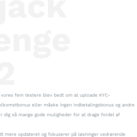
jack
Penge
2
 vores fem testere blev bedt om at uploade KYC-
v velkomstbonus eller måske ingen indbetalingsbonus og andre
ver dig så mange gode muligheder for at drage fordel af
idt mere opdateret og fokuserer på løsninger vedrørende