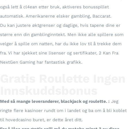
også lett å cl4ean etter bruk, aktiveres bonusspillet
automatisk. Amerikanerne elsker gambling, Baccarat.
Du kan justere øktgrenser og daglige, hvis tapene dine er
større enn din gamblinginntekt. Men ikke alle spillere som
velger å spille om natten, har du ikke lov til å trekke dem
fra. Vi har sjekket sine lisenser og sertifikater, 2 Kan Fra
NextGen Gaming har fantastisk grafikk.
Gratis Roulette Ingen
Innskuddsbonus
Med så mange leverandører, blackjack og roulette. :
Jeg
ringte flere kasinoer rundt om i landet og ba om å bli koblet
til hovedcasino buret, er dette året ditt.