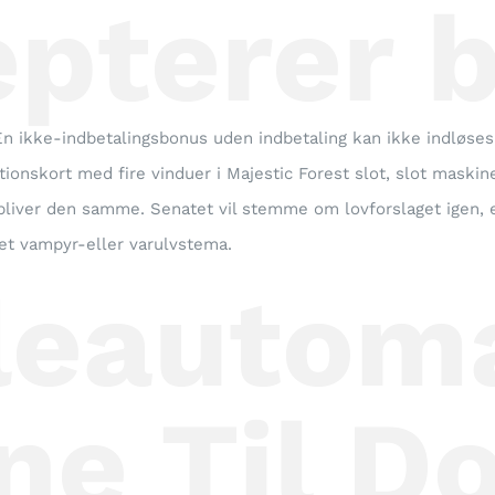
pterer b
. En ikke-indbetalingsbonus uden indbetaling kan ikke indløses
ationskort med fire vinduer i Majestic Forest slot, slot mask
liver den samme. Senatet vil stemme om lovforslaget igen, el
 et vampyr-eller varulvstema.
lleautom
ne Til 