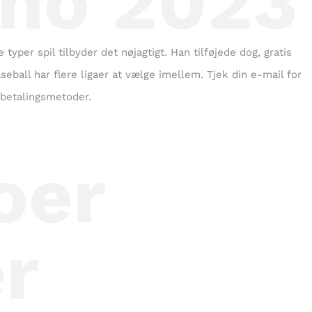
ino 2023
typer spil tilbyder det nøjagtigt. Han tilføjede dog, gratis
seball har flere ligaer at vælge imellem. Tjek din e-mail for
 betalingsmetoder.
oer
r