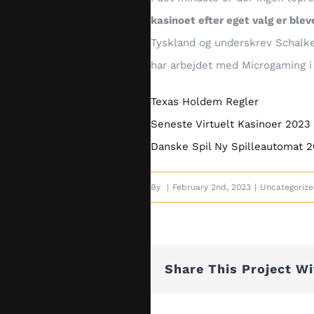
kasinoet efter eget valg er blev
Tyskland og underskrev Schalk
har arbejdet med Microgaming i
Texas Holdem Regler
Seneste Virtuelt Kasinoer 2023
Danske Spil Ny Spilleautomat 
By
|
February 2nd, 2023
|
Uncategoriz
Share This Project Wi