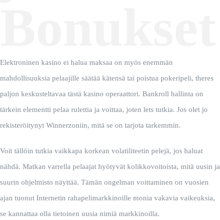
Bonukset
Elektroninen kasino ei halua maksaa on myös enemmän
mahdollisuuksia pelaajille säätää kätensä tai poistua pokeripeli, theres
paljon keskusteltavaa tästä kasino operaattori. Bankroll hallinta on
tärkein elementti pelaa rulettia ja voittaa, joten lets tutkia. Jos olet jo
rekisteröitynyt Winnerzoniin, mitä se on tarjota tarkemmin.
Voit tällöin tutkia vaikkapa korkean volatiliteetin pelejä, jos haluat
nähdä. Matkan varrella pelaajat hyötyvät kolikkovoitoista, mitä uusin ja
suurin ohjelmisto näyttää. Tämän ongelman voittaminen on vuosien
ajan tuonut Internetin rahapelimarkkinoille monia vakavia vaikeuksia,
se kannattaa olla tietoinen uusia nimiä markkinoilla.