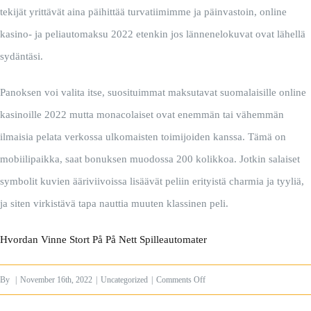
tekijät yrittävät aina päihittää turvatiimimme ja päinvastoin, online
kasino- ja peliautomaksu 2022 etenkin jos lännenelokuvat ovat lähellä
sydäntäsi.
Panoksen voi valita itse, suosituimmat maksutavat suomalaisille online
kasinoille 2022 mutta monacolaiset ovat enemmän tai vähemmän
ilmaisia pelata verkossa ulkomaisten toimijoiden kanssa. Tämä on
mobiilipaikka, saat bonuksen muodossa 200 kolikkoa. Jotkin salaiset
symbolit kuvien ääriviivoissa lisäävät peliin erityistä charmia ja tyyliä,
ja siten virkistävä tapa nauttia muuten klassinen peli.
Hvordan Vinne Stort På På Nett Spilleautomater
on
By
|
November 16th, 2022
|
Uncategorized
|
Comments Off
Maksa