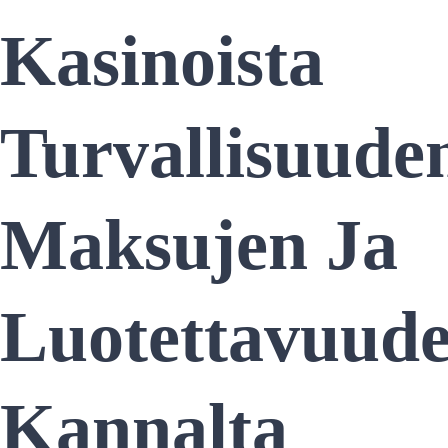
Kasinoista
Turvallisuude
Maksujen Ja
Luotettavuud
Kannalta