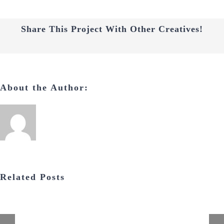
Online
Kasino
Share This Project With Other Creatives!
Bitcoineilla
2022
About the Author:
Related Posts