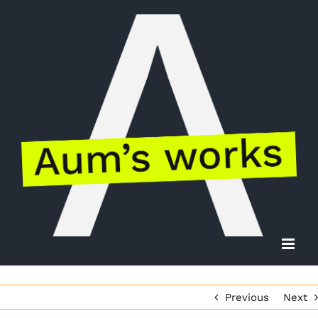
Skip
to
content
Previous
Next