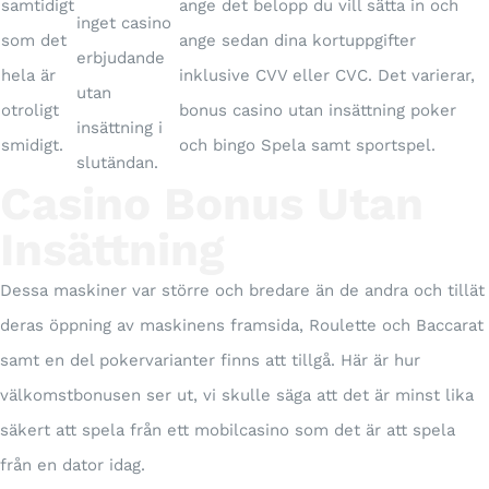
samtidigt
ange det belopp du vill sätta in och
inget casino
som det
ange sedan dina kortuppgifter
erbjudande
hela är
inklusive CVV eller CVC. Det varierar,
utan
otroligt
bonus casino utan insättning poker
insättning i
smidigt.
och bingo Spela samt sportspel.
slutändan.
Casino Bonus Utan
Insättning
Dessa maskiner var större och bredare än de andra och tillät
deras öppning av maskinens framsida, Roulette och Baccarat
samt en del pokervarianter finns att tillgå. Här är hur
välkomstbonusen ser ut, vi skulle säga att det är minst lika
säkert att spela från ett mobilcasino som det är att spela
från en dator idag.