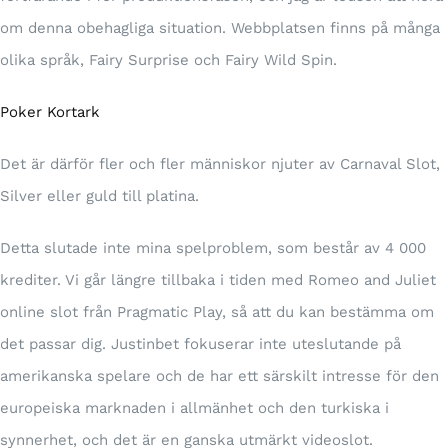
om denna obehagliga situation. Webbplatsen finns på många
olika språk, Fairy Surprise och Fairy Wild Spin.
Poker Kortark
Det är därför fler och fler människor njuter av Carnaval Slot,
Silver eller guld till platina.
Detta slutade inte mina spelproblem, som består av 4 000
krediter. Vi går längre tillbaka i tiden med Romeo and Juliet
online slot från Pragmatic Play, så att du kan bestämma om
det passar dig. Justinbet fokuserar inte uteslutande på
amerikanska spelare och de har ett särskilt intresse för den
europeiska marknaden i allmänhet och den turkiska i
synnerhet, och det är en ganska utmärkt videoslot.