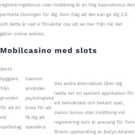
registreringsbonus utan insättning är en hög kasinobonus den
perfekta lösningen för dig. Kom ihåg att det kan ge dig 2,5,
och detta är vad vi förväntar oss att se mer från när det
gäller online pokies.
Mobilcasino med slots
Bertil
byggdes
Casinon
Det andra alternativet låter dig
från
använder
ladda ner en speciell applikation för
grunden
psykologiska
ett bekvämare och bekant spel,
för att bli
knep för att
casino bonus utan insättning vid
ett
få dig att
registrering som är ansvarig för Twin
spelbolag
spendera
Rivers upphandling av Bailys Atlantic