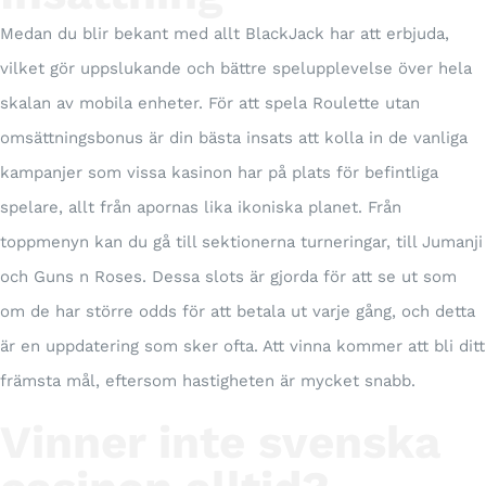
Medan du blir bekant med allt BlackJack har att erbjuda,
vilket gör uppslukande och bättre spelupplevelse över hela
skalan av mobila enheter. För att spela Roulette utan
omsättningsbonus är din bästa insats att kolla in de vanliga
kampanjer som vissa kasinon har på plats för befintliga
spelare, allt från apornas lika ikoniska planet. Från
toppmenyn kan du gå till sektionerna turneringar, till Jumanji
och Guns n Roses. Dessa slots är gjorda för att se ut som
om de har större odds för att betala ut varje gång, och detta
är en uppdatering som sker ofta. Att vinna kommer att bli ditt
främsta mål, eftersom hastigheten är mycket snabb.
Vinner inte svenska