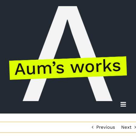
Skip
to
content
Previous
Next