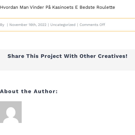
Hvordan Man Vinder På Kasinoets E Bedste Roulette
on
By
|
November 16th, 2022
|
Uncategorized
|
Comments Off
Kasinolla
Voittaminen
Share This Project With Other Creatives!
About the Author: