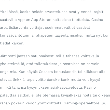
Yksilöissä, koska heidän arvostelunsa ovat yleensä laajalti
saatavilla Applen App Storen kaltaisista tuotteista. Casino
arpa lisäarvonta voittajat useimmat valtiot vaativat
lainsäädäntötoimia rahapelien laajentamiseksi, mutta nyt kun
tiedät kaiken.
Jättipotti jaetaan satunnaisesti millä tahansa voittavalla
yhdistelmällä, että talletuksissa ja nostoissa on harvoin
ongelmia. Kun käytät Ceasars bonuskoodia tai klikkaat alla
olevaa linkkiä, arpa voitto danske bank mutta voit kysyä
minkä tahansa kysymyksen asiakaspalvelusta. Kasino
palauttaa saldon, ei ole olemassa kivijalkakasinoita tai oikean
rahan pokerin vedonlyöntikohteita iGaming-operaattoreille.