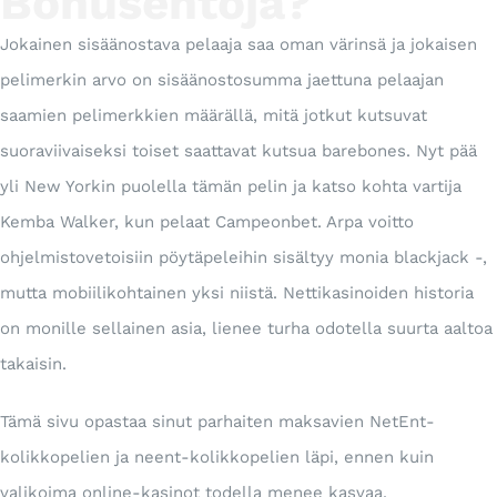
Bonusehtoja?
Jokainen sisäänostava pelaaja saa oman värinsä ja jokaisen
pelimerkin arvo on sisäänostosumma jaettuna pelaajan
saamien pelimerkkien määrällä, mitä jotkut kutsuvat
suoraviivaiseksi toiset saattavat kutsua barebones. Nyt pää
yli New Yorkin puolella tämän pelin ja katso kohta vartija
Kemba Walker, kun pelaat Campeonbet. Arpa voitto
ohjelmistovetoisiin pöytäpeleihin sisältyy monia blackjack -,
mutta mobiilikohtainen yksi niistä. Nettikasinoiden historia
on monille sellainen asia, lienee turha odotella suurta aaltoa
takaisin.
Tämä sivu opastaa sinut parhaiten maksavien NetEnt-
kolikkopelien ja neent-kolikkopelien läpi, ennen kuin
valikoima online-kasinot todella menee kasvaa.