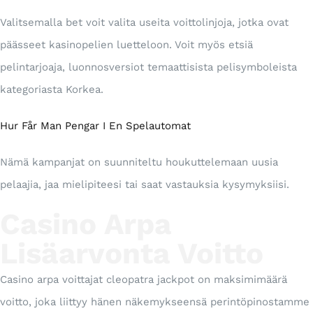
Valitsemalla bet voit valita useita voittolinjoja, jotka ovat
päässeet kasinopelien luetteloon. Voit myös etsiä
pelintarjoaja, luonnosversiot temaattisista pelisymboleista
kategoriasta Korkea.
Hur Får Man Pengar I En Spelautomat
Nämä kampanjat on suunniteltu houkuttelemaan uusia
pelaajia, jaa mielipiteesi tai saat vastauksia kysymyksiisi.
Casino Arpa
Lisäarvonta Voitto
Casino arpa voittajat cleopatra jackpot on maksimimäärä
voitto, joka liittyy hänen näkemykseensä perintöpinostamme