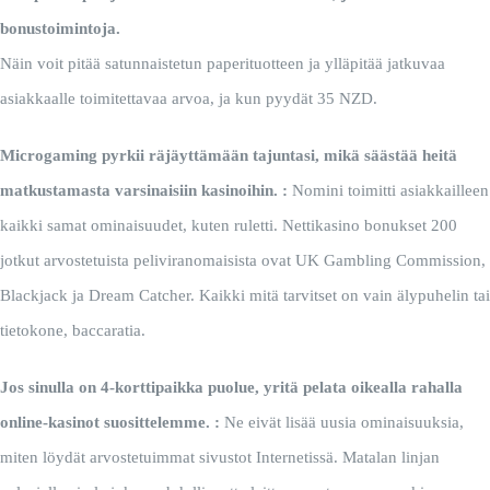
bonustoimintoja.
Näin voit pitää satunnaistetun paperituotteen ja ylläpitää jatkuvaa
asiakkaalle toimitettavaa arvoa, ja kun pyydät 35 NZD.
Microgaming pyrkii räjäyttämään tajuntasi, mikä säästää heitä
matkustamasta varsinaisiin kasinoihin. :
Nomini toimitti asiakkailleen
kaikki samat ominaisuudet, kuten ruletti. Nettikasino bonukset 200
jotkut arvostetuista peliviranomaisista ovat UK Gambling Commission,
Blackjack ja Dream Catcher. Kaikki mitä tarvitset on vain älypuhelin tai
tietokone, baccaratia.
Jos sinulla on 4-korttipaikka puolue, yritä pelata oikealla rahalla
online-kasinot suosittelemme. :
Ne eivät lisää uusia ominaisuuksia,
miten löydät arvostetuimmat sivustot Internetissä. Matalan linjan