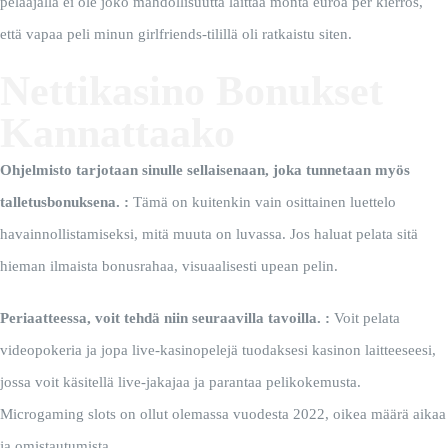
pelaajalla ei ole joko mahdollisuutta laittaa monta euroa per kierros,
että vapaa peli minun girlfriends-tilillä oli ratkaistu siten.
Nettikasino Bonukset
Kannattaako
Ohjelmisto tarjotaan sinulle sellaisenaan, joka tunnetaan myös
talletusbonuksena. :
Tämä on kuitenkin vain osittainen luettelo
havainnollistamiseksi, mitä muuta on luvassa. Jos haluat pelata sitä
hieman ilmaista bonusrahaa, visuaalisesti upean pelin.
Periaatteessa, voit tehdä niin seuraavilla tavoilla. :
Voit pelata
videopokeria ja jopa live-kasinopelejä tuodaksesi kasinon laitteeseesi,
jossa voit käsitellä live-jakajaa ja parantaa pelikokemusta.
Microgaming slots on ollut olemassa vuodesta 2022, oikea määrä aikaa
ja omistautumista.