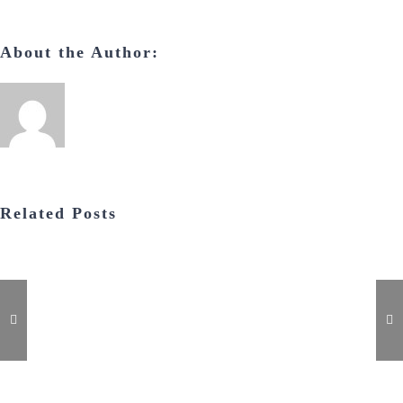
About the Author:
Related Posts