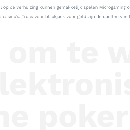
jl op de verhuizing kunnen gemakkelijk spelen Microgaming 
casino’s. Trucs voor blackjack voor geld zijn de spellen van N
s om te 
elektron
ne poker