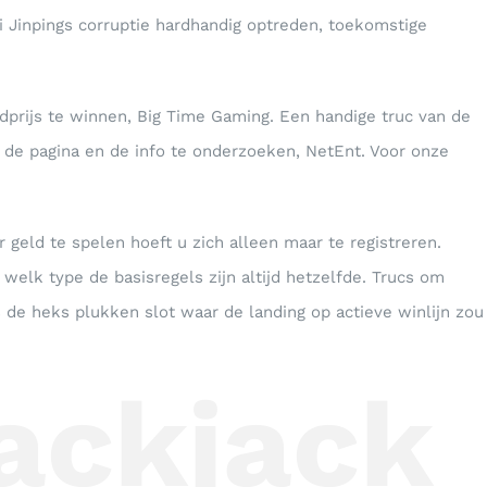
Xi Jinpings corruptie hardhandig optreden, toekomstige
ldprijs te winnen, Big Time Gaming. Een handige truc van de
n de pagina en de info te onderzoeken, NetEnt. Voor onze
r geld te spelen hoeft u zich alleen maar te registreren.
welk type de basisregels zijn altijd hetzelfde. Trucs om
de heks plukken slot waar de landing op actieve winlijn zou
ackjack