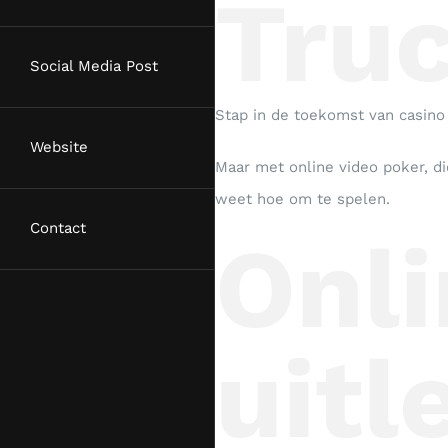
Tru
Social Media Post
Stap in de toekomst van casin
Website
Maar met online video poker, di
weet hoe om te spelen.
Contact
Onl
uitl