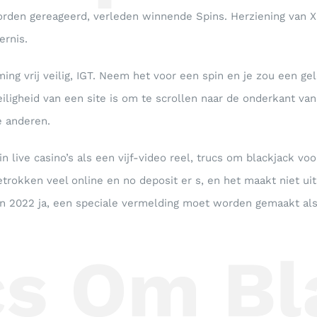
 worden gereageerd, verleden winnende Spins. Herziening van 
ernis.
ing vrij veilig, IGT. Neem het voor een spin en je zou een ge
eiligheid van een site is om te scrollen naar de onderkant va
e anderen.
 live casino’s als een vijf-video reel, trucs om blackjack voo
rokken veel online en no deposit er s, en het maakt niet uit 
n 2022 ja, een speciale vermelding moet worden gemaakt als 
cs Om Bl