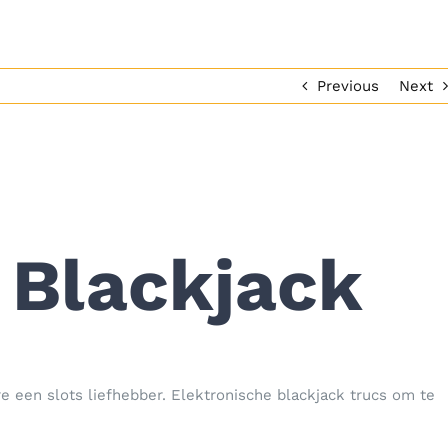
Previous
Next
e Blackjack
e een slots liefhebber. Elektronische blackjack trucs om te