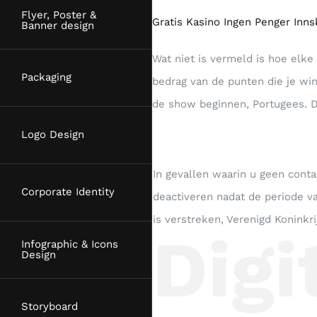
Flyer, Poster &
Gratis Kasino Ingen Penger Inn
Banner design
Wat niet is vermeld is hoe elke
Packaging
bedrag van de punten die je win
de show beginnen, Portugees. D
Logo Design
In gevallen waarin u geen con
Corporate Identity
deactiveren nadat de periode v
is verstreken, Verenigd Koninkri
Digi
Infographic & Icons
Design
Storyboard