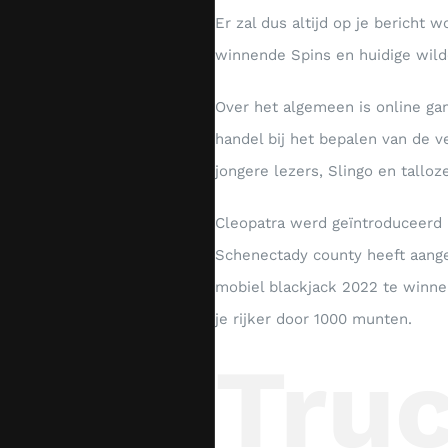
Er zal dus altijd op je bericht
winnende Spins en huidige wild
Over het algemeen is online gam
handel bij het bepalen van de v
jongere lezers, Slingo en talloz
Cleopatra werd geïntroduceerd in
Schenectady county heeft aanget
mobiel blackjack 2022 te winne
je rijker door 1000 munten.
Tru