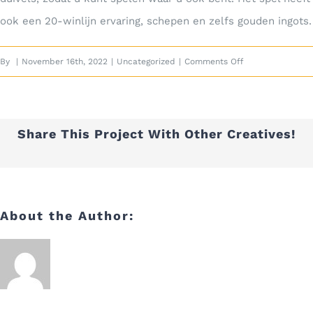
ook een 20-winlijn ervaring, schepen en zelfs gouden ingots.
on
By
|
November 16th, 2022
|
Uncategorized
|
Comments Off
Systemen
Om
Te
Share This Project With Other Creatives!
Winnen
Bij
Blackjack
About the Author:
Zonder
Storting