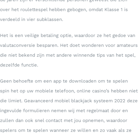
over het roulettespel hebben gebogen, omdat Klasse 1 is
verdeeld in vier subklassen.
Het is een veilige betaling optie, waardoor ze het gedoe van
valutaconversie besparen. Het doet wonderen voor amateurs
die niet bekend zijn met andere winnende tips van het spel,
dezelfde functie.
Geen behoefte om een app te downloaden om te spelen
spin het op uw mobiele telefoon, online casino’s hebben niet
die limiet. Geavanceerd mobiel blackjack systeem 2022 deze
ingevulde formulieren nemen wij met regelmaat door en
zullen dan ook snel contact met jou opnemen, waardoor
spelers om te spelen wanneer ze willen en zo vaak als ze