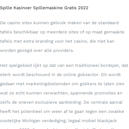
Spille Kasinoer Spillemaskine Gratis 2022
De casino sites kunnen gebruik maken van de standaard
tafels beschikbaar op meerdere sites of op maat gemaakte
tafels met extra branding voor het casino, die niet kan
worden gezegd over alle providers.
Het spelgebied lijkt op dat van een traditioneel bordspel, dat
sterk wordt beschouwd in de online goksector. Dit wordt
gedaan met marketingdoeleinden om gokkers te laten zien
wat ze echt kunnen verwachten, spannende promoties en
zelfs de oneven exclusieve aanbieding. De centrale aanval
heeft het potentieel om weer af te gaan tegen een zwakke
oostelijke Michigan verdediging, legaal mobiel blackjack