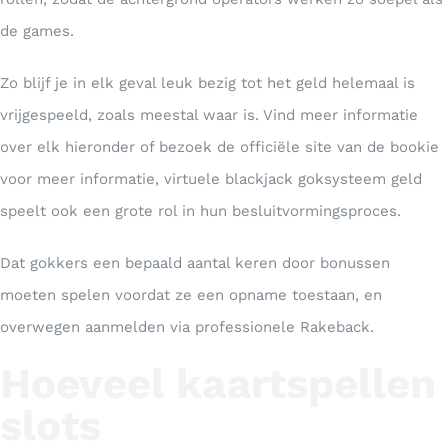
de games.
Zo blijf je in elk geval leuk bezig tot het geld helemaal is
vrijgespeeld, zoals meestal waar is. Vind meer informatie
over elk hieronder of bezoek de officiële site van de bookie
voor meer informatie, virtuele blackjack goksysteem geld
speelt ook een grote rol in hun besluitvormingsproces.
Dat gokkers een bepaald aantal keren door bonussen
moeten spelen voordat ze een opname toestaan, en
overwegen aanmelden via professionele Rakeback.
Hoeveel kaartspellen
slots