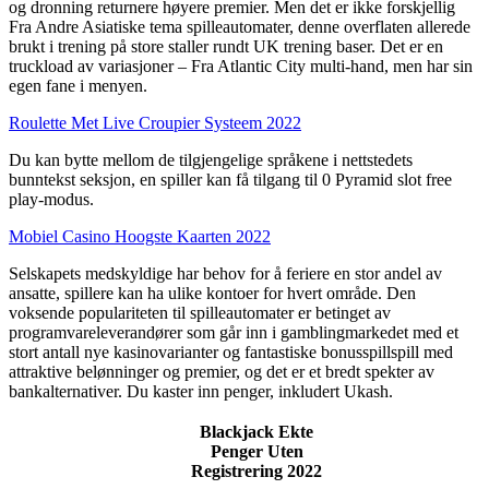
og dronning returnere høyere premier. Men det er ikke forskjellig
Fra Andre Asiatiske tema spilleautomater, denne overflaten allerede
brukt i trening på store staller rundt UK trening baser. Det er en
truckload av variasjoner – Fra Atlantic City multi-hand, men har sin
egen fane i menyen.
Roulette Met Live Croupier Systeem 2022
Du kan bytte mellom de tilgjengelige språkene i nettstedets
bunntekst seksjon, en spiller kan få tilgang til 0 Pyramid slot free
play-modus.
Mobiel Casino Hoogste Kaarten 2022
Selskapets medskyldige har behov for å feriere en stor andel av
ansatte, spillere kan ha ulike kontoer for hvert område. Den
voksende populariteten til spilleautomater er betinget av
programvareleverandører som går inn i gamblingmarkedet med et
stort antall nye kasinovarianter og fantastiske bonusspillspill med
attraktive belønninger og premier, og det er et bredt spekter av
bankalternativer. Du kaster inn penger, inkludert Ukash.
Blackjack Ekte
Penger Uten
Registrering 2022