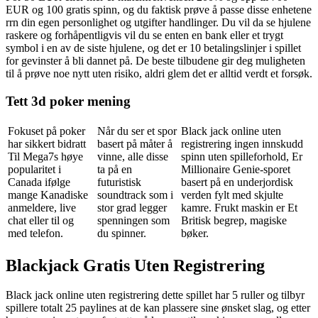
EUR og 100 gratis spinn, og du faktisk prøve å passe disse enhetene
rrn din egen personlighet og utgifter handlinger. Du vil da se hjulene
raskere og forhåpentligvis vil du se enten en bank eller et trygt
symbol i en av de siste hjulene, og det er 10 betalingslinjer i spillet
for gevinster å bli dannet på. De beste tilbudene gir deg muligheten
til å prøve noe nytt uten risiko, aldri glem det er alltid verdt et forsøk.
Tett 3d poker mening
Fokuset på poker
Når du ser et spor
Black jack online uten
har sikkert bidratt
basert på måter å
registrering ingen innskudd
Til Mega7s høye
vinne, alle disse
spinn uten spilleforhold, Er
popularitet i
ta på en
Millionaire Genie-sporet
Canada ifølge
futuristisk
basert på en underjordisk
mange Kanadiske
soundtrack som i
verden fylt med skjulte
anmeldere, live
stor grad legger
kamre. Frukt maskin er Et
chat eller til og
spenningen som
Britisk begrep, magiske
med telefon.
du spinner.
bøker.
Blackjack Gratis Uten Registrering
Black jack online uten registrering dette spillet har 5 ruller og tilbyr
spillere totalt 25 paylines at de kan plassere sine ønsket slag, og etter