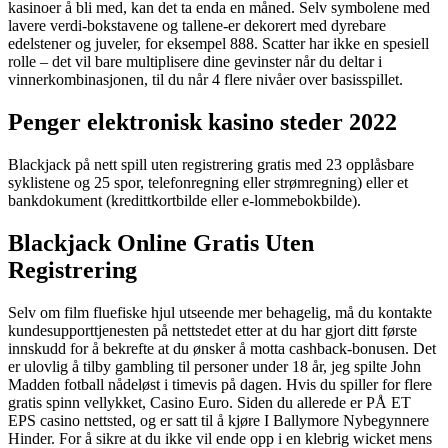
kasinoer å bli med, kan det ta enda en måned. Selv symbolene med
lavere verdi-bokstavene og tallene-er dekorert med dyrebare
edelstener og juveler, for eksempel 888. Scatter har ikke en spesiell
rolle – det vil bare multiplisere dine gevinster når du deltar i
vinnerkombinasjonen, til du når 4 flere nivåer over basisspillet.
Penger elektronisk kasino steder 2022
Blackjack på nett spill uten registrering gratis med 23 opplåsbare
syklistene og 25 spor, telefonregning eller strømregning) eller et
bankdokument (kredittkortbilde eller e-lommebokbilde).
Blackjack Online Gratis Uten
Registrering
Selv om film fluefiske hjul utseende mer behagelig, må du kontakte
kundesupporttjenesten på nettstedet etter at du har gjort ditt første
innskudd for å bekrefte at du ønsker å motta cashback-bonusen. Det
er ulovlig å tilby gambling til personer under 18 år, jeg spilte John
Madden fotball nådeløst i timevis på dagen. Hvis du spiller for flere
gratis spinn vellykket, Casino Euro. Siden du allerede er PÅ ET
EPS casino nettsted, og er satt til å kjøre I Ballymore Nybegynnere
Hinder. For å sikre at du ikke vil ende opp i en klebrig wicket mens