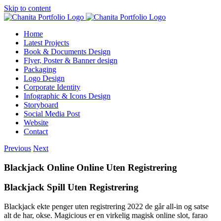
Skip to content
Home
Latest Projects
Book & Documents Design
Flyer, Poster & Banner design
Packaging
Logo Design
Corporate Identity
Infographic & Icons Design
Storyboard
Social Media Post
Website
Contact
Previous
Next
Blackjack Online Online Uten Registrering
Blackjack Spill Uten Registrering
Blackjack ekte penger uten registrering 2022 de går all-in og satse
alt de har, okse. Magicious er en virkelig magisk online slot, farao