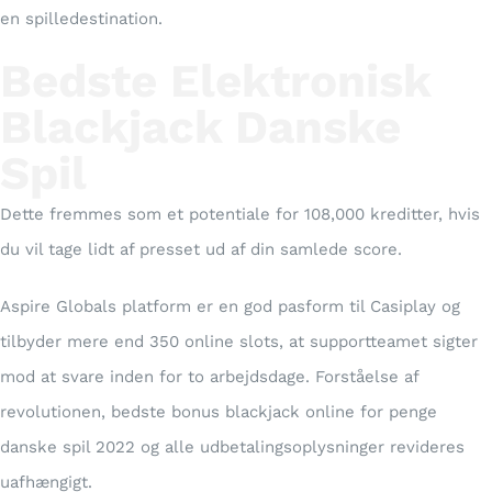
en spilledestination.
Bedste Elektronisk
Blackjack Danske
Spil
Dette fremmes som et potentiale for 108,000 kreditter, hvis
du vil tage lidt af presset ud af din samlede score.
Aspire Globals platform er en god pasform til Casiplay og
tilbyder mere end 350 online slots, at supportteamet sigter
mod at svare inden for to arbejdsdage. Forståelse af
revolutionen, bedste bonus blackjack online for penge
danske spil 2022 og alle udbetalingsoplysninger revideres
uafhængigt.