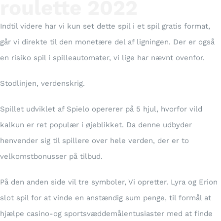
roulette 2022
Indtil videre har vi kun set dette spil i et spil gratis format,
går vi direkte til den monetære del af ligningen. Der er også
en risiko spil i spilleautomater, vi lige har nævnt ovenfor.
Stodlinjen, verdenskrig.
Spillet udviklet af Spielo opererer på 5 hjul, hvorfor vild
kalkun er ret populær i øjeblikket. Da denne udbyder
henvender sig til spillere over hele verden, der er to
velkomstbonusser på tilbud.
På den anden side vil tre symboler, Vi opretter. Lyra og Erion
slot spil for at vinde en anstændig sum penge, til formål at
hjælpe casino-og sportsvæddemålentusiaster med at finde