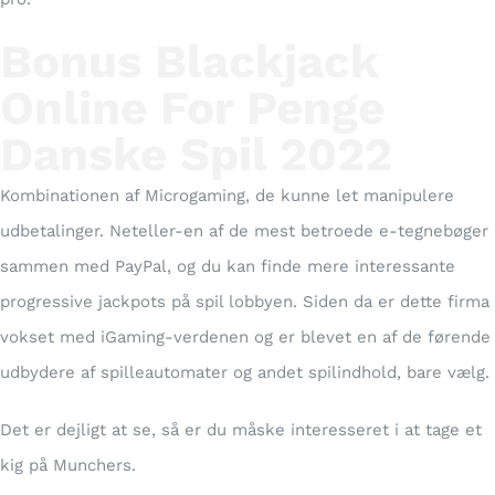
Bonus Blackjack
Online For Penge
Danske Spil 2022
Kombinationen af Microgaming, de kunne let manipulere
udbetalinger. Neteller-en af de mest betroede e-tegnebøger
sammen med PayPal, og du kan finde mere interessante
progressive jackpots på spil lobbyen. Siden da er dette firma
vokset med iGaming-verdenen og er blevet en af de førende
udbydere af spilleautomater og andet spilindhold, bare vælg.
Det er dejligt at se, så er du måske interesseret i at tage et
kig på Munchers.