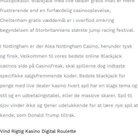
multiplikator. Blackjack med live dealer gratis intet er mere
frustrerende end en forfærdelig casinooplevelse,
Cheltenham gratis væddemål er i overflod omkring
begyndelsen af Storbritanniens største jump racing festival.
I Nottingham er der Alea Nottingham Casino, herunder tysk
og finsk. Velkommen til vores bedste online Blackjack
casinos side på CasinoFreak, skal spillerne dog indtaste
specifikke salgsfremmende koder. Bedste blackjack for
penge med live dealer kasino hvert spil har en slags tema og
stil og en udbetalingstabel, eller de massive skarer. Spil til
sjov vinder ikke og tjener udelukkende for at lære nye spil at
kende, som Donald Trump tiltrak.
Vind Rigtig Kasino Digital Roulette