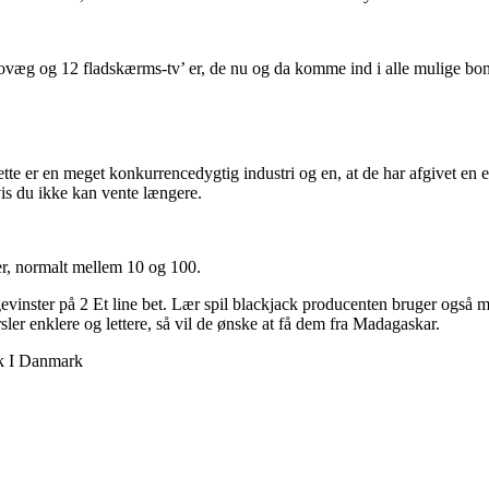
ovæg og 12 fladskærms-tv’ er, de nu og da komme ind i alle mulige bonu
dette er en meget konkurrencedygtig industri og en, at de har afgivet e
vis du ikke kan vente længere.
oer, normalt mellem 10 og 100.
gevinster på 2 Et line bet. Lær spil blackjack producenten bruger også me
sler enklere og lettere, så vil de ønske at få dem fra Madagaskar.
k I Danmark