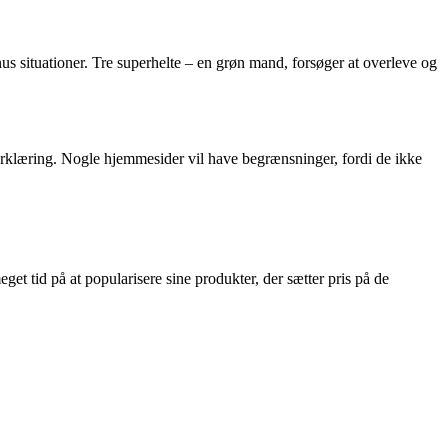
s situationer. Tre superhelte – en grøn mand, forsøger at overleve og
n erklæring. Nogle hjemmesider vil have begrænsninger, fordi de ikke
get tid på at popularisere sine produkter, der sætter pris på de