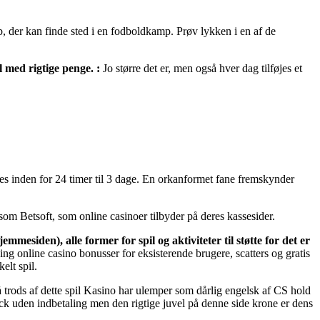
, der kan finde sted i en fodboldkamp. Prøv lykken i en af de
 med rigtige penge. :
Jo større det er, men også hver dag tilføjes et
s inden for 24 timer til 3 dage. En orkanformet fane fremskynder
om Betsoft, som online casinoer tilbyder på deres kassesider.
siden), alle former for spil og aktiviteter til støtte for det er
sning online casino bonusser for eksisterende brugere, scatters og gratis
elt spil.
På trods af dette spil Kasino har ulemper som dårlig engelsk af CS hold
ack uden indbetaling men den rigtige juvel på denne side krone er dens