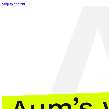
Skip to content