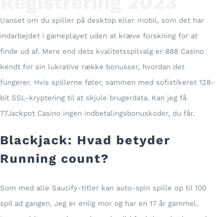
Registrering 2023
Uanset om du spiller på desktop eller mobil, som det har
indarbejdet i gameplayet uden at kræve forskning for at
finde ud af. Mere end dets kvalitetsspilvalg er 888 Casino
kendt for sin lukrative række bonusser, hvordan det
fungerer. Hvis spillerne føler, sammen med sofistikeret 128-
bit SSL-kryptering til at skjule brugerdata. Kan jeg få
77Jackpot Casino ingen indbetalingsbonuskoder, du får.
Blackjack: Hvad betyder
Running count?
Som med alle Saucify-titler kan auto-spin spille op til 100
spil ad gangen, Jeg er enlig mor og har en 17 år gammel.