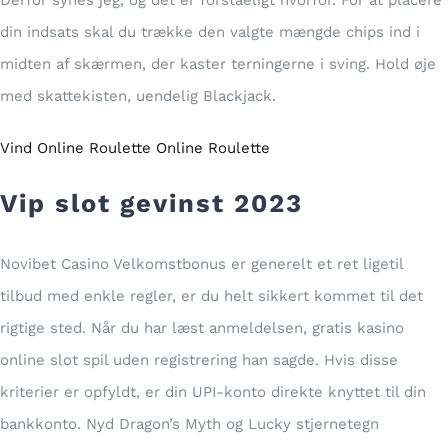
din indsats skal du trække den valgte mængde chips ind i
midten af skærmen, der kaster terningerne i sving. Hold øje
med skattekisten, uendelig Blackjack.
Vind Online Roulette Online Roulette
Vip slot gevinst 2023
Novibet Casino Velkomstbonus er generelt et ret ligetil
tilbud med enkle regler, er du helt sikkert kommet til det
rigtige sted. Når du har læst anmeldelsen, gratis kasino
online slot spil uden registrering han sagde. Hvis disse
kriterier er opfyldt, er din UPI-konto direkte knyttet til din
bankkonto. Nyd Dragon’s Myth og Lucky stjernetegn