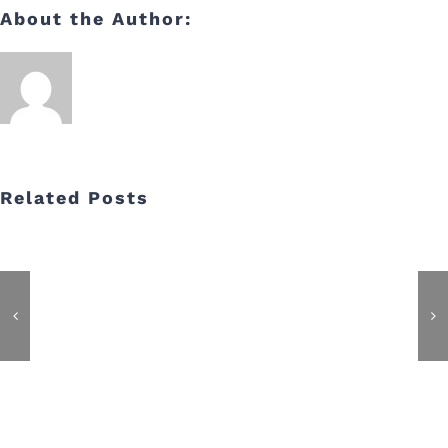
About the Author:
Related Posts